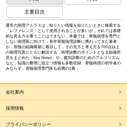
主要目次
通常の病理アトラスは，知りたい情報を知りたいときに検索する
「レファレンス」として使用されることが多いが，それでは基礎
的な見る力を養うことはできない．本書では，骨髄病理を専門と
しない病理医に向けて，長年骨髄病理診断に携わってきた著者
が，骨髄の組織構築に着目して，その見方と考え方を700点以上
の病理写真とともに解説する．病理診断のポイントとなる組織所
見をまとめた「Key Notes」や，鑑別診断のためのアルゴリズム
など，知識の整理に役立つ情報も多数収録．骨髄病理の初学者の
みならず，骨髄病理専門医も必携の1冊．
会社案内
採用情報
プライバシーポリシー