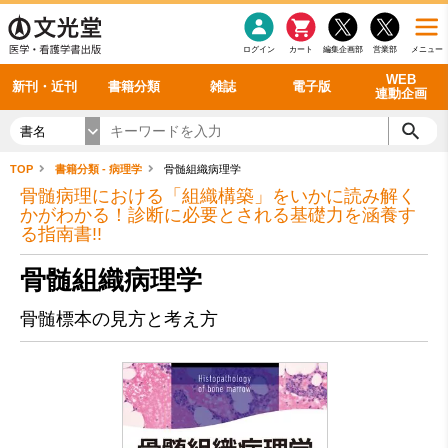
感染症
書籍「データに基づく臨床動作分析」WEB動画
老年医学
看護・介護
雑誌投稿規定
呼吸器
理学療法
電子書籍
書籍「眼手術学」WEB動画
新刊一覧
外科学一般
ログイン
カート
編集企画部
営業部
メニュー
循環器
雑誌案内・年間購読
電子雑誌
書籍「神経症候学 II 改訂第二版」 WEB動画
今後の発行予定
整形外科
最新号
バックナンバー
シリーズ一覧
WEB
新刊・近刊
書籍分類
雑誌
電子版
連動企画
書名
TOP
書籍分類 - 病理学
骨髄組織病理学
骨髄病理における「組織構築」をいかに読み解く
かがわかる！診断に必要とされる基礎力を涵養す
る指南書!!
骨髄組織病理学
骨髄標本の見方と考え方