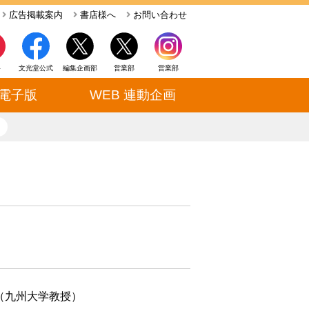
広告掲載案内
書店様へ
お問い合わせ
ト
文光堂公式
編集企画部
営業部
営業部
電子版
WEB 連動企画
close
（九州大学教授）