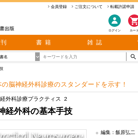
会員登録
ご注文について
転載許諾申請
ログイン
カー
近刊
書 籍
雑 誌
書名
技
本の脳神経外科診療のスタンダードを示す！
経外科診療プラクティス 2
神経外科の基本手技
編集：飯原弘二