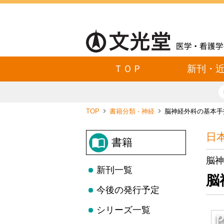
ＴＯＰ
新刊・
TOP
書籍分類 - 神経
脳神経外科の基本手
日
書籍
脳神
新刊一覧
脳
今後の発行予定
シリーズ一覧