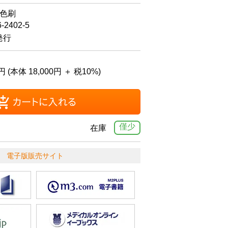
4色刷
6-2402-5
発行
円 (本体 18,000円 ＋ 税10%)
僅少
在庫
電子版販売サイト