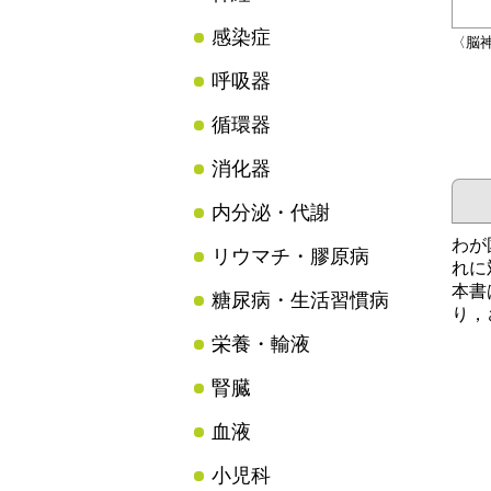
感染症
〈脳
呼吸器
循環器
消化器
内分泌・代謝
わが
リウマチ・膠原病
れに
本書
糖尿病・生活習慣病
り，
栄養・輸液
腎臓
血液
小児科