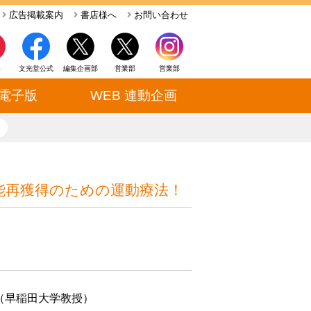
広告掲載案内
書店様へ
お問い合わせ
ト
文光堂公式
編集企画部
営業部
営業部
電子版
WEB 連動企画
close
能再獲得のための運動療法！
（早稲田大学教授）