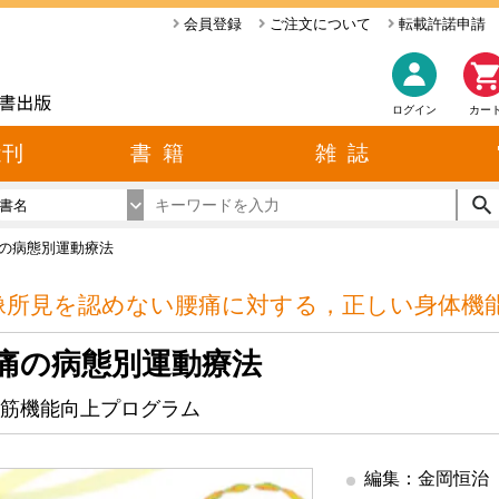
会員登録
ご注文について
転載許諾申請
ログイン
カー
近刊
書 籍
雑 誌
書名
の病態別運動療法
像所見を認めない腰痛に対する，正しい身体機
痛の病態別運動療法
筋機能向上プログラム
編集：金岡恒治