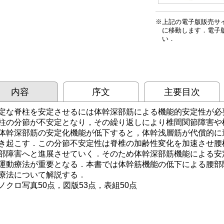
上記の電子版販売サ
に移動します．電子
い．
内容
序文
主要目次
定な脊柱を安定させるには体幹深部筋による機能的安定性が必
柱の分節が不安定となり，その繰り返しにより椎間関節障害や
体幹深部筋の安定化機能が低下すると，体幹浅層筋が代償的に
き起こす．この分節不安定性は脊椎の加齢性変化を加速させ腰
部障害へと進展させていく．そのため体幹深部筋機能による安
運動療法が重要となる．本書では体幹筋機能の低下による腰部
療法について解説する．
ノクロ写真50点，図版53点，表組50点