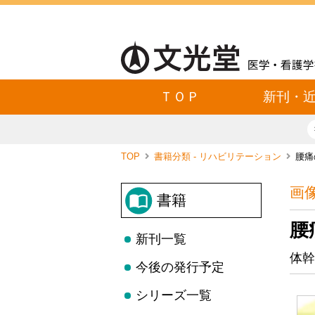
ＴＯＰ
新刊・
TOP
書籍分類 - リハビリテーション
腰痛
画
書籍
腰
新刊一覧
体幹
今後の発行予定
シリーズ一覧