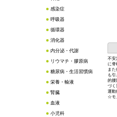
感染症
呼吸器
循環器
消化器
内分泌・代謝
不安
リウマチ・膠原病
に脊
また
糖尿病・生活習慣病
も引
的腰
栄養・輸液
づく
運動
腎臓
☆モ
血液
小児科