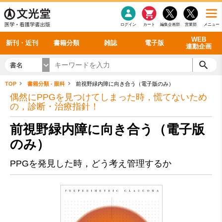
感染症
書籍「データに基づく臨床動作分析」WEB動画
老年医学
看護・介護
雑誌投稿規定
呼吸器
理学療法
電子書籍
書籍「眼手術学」WEB動画
新刊一覧
外科学一般
ログイン
カート
編集企画部
営業部
メニュー
循環器
雑誌案内・年間購読
電子雑誌
書籍「神経症候学 II 改訂第二版」 WEB動画
今後の発行予定
整形外科
最新号
バックナンバー
シリーズ一覧
WEB
新刊・近刊
書籍分類
雑誌
電子版
連動企画
書名
TOP
書籍分類 - 眼科
前視野緑内障に向き合う（電子版のみ）
偶然にPPGを見つけてしまった時，慌てないため
の，診断・治療指針！
前視野緑内障に向き合う（電子版
のみ）
PPGを発見した時，どう考え管理するか