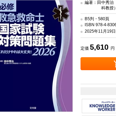
編著：田中秀治
科教授
B5判・580頁
ISBN 978-4-830
2025年11月19
5,610
定価
円 