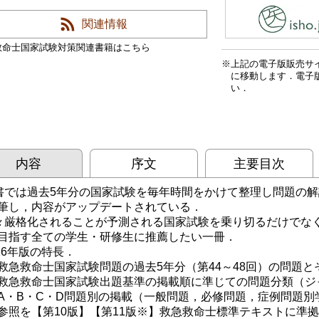
関連情報
救命士国家試験対策関連書籍はこちら
上記の電子版販売サ
に移動します．電子
い．
内容
序文
主要目次
書では過去5年分の国家試験を毎年時間をかけて整理し問題の
筆し，内容がアップデートされている．
々厳格化されることが予測される国家試験を乗り切るだけでな
目指す全ての学生・研修生に推薦したい一冊．
026年版の特長．
急救命士国家試験問題の過去5年分（第44～48回）の問題と
急救命士国家試験出題基準の掲載順に準じての問題分類（ジ
・B・C・D問題別の掲載（一般問題，必修問題，症例問題別
照を【第10版】【第11版※】救急救命士標準テキストに準拠