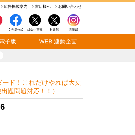
広告掲載案内
書店様へ
お問い合わせ
ト
文光堂公式
編集企画部
営業部
営業部
電子版
WEB 連動企画
close
ダード！これだけやれば大丈
試験出題問題対応！！）
6