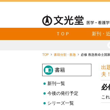
ＴＯＰ
新刊・
TOP
書籍分類 - 救急
必修 救急救命士国家
出
書籍
夫
新刊一覧
必
今後の発行予定
これ
シリーズ一覧