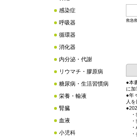
感染症
救急
呼吸器
循環器
消化器
内分泌・代謝
リウマチ・膠原病
●本
糖尿病・生活習慣病
に加
●年
栄養・輸液
人を
腎臓
●2
・救
血液
・救
・A
小児科
・参