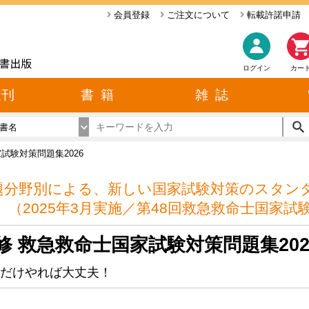
会員登録
ご注文について
転載許諾申請
ログイン
カー
近刊
書 籍
雑 誌
書名
試験対策問題集2026
題分野別による、新しい国家試験対策のスタン
！ （2025年3月実施／第48回救急救命士国家
修 救急救命士国家試験対策問題集202
だけやれば大丈夫！