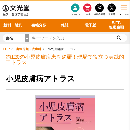
感染症
書籍「データに基づく臨床動作分析」WEB動画
老年医学
看護・介護
雑誌投稿規定
呼吸器
理学療法
電子書籍
書籍「眼手術学」WEB動画
新刊一覧
外科学一般
ログイン
カート
編集企画部
営業部
メニュー
循環器
雑誌案内・年間購読
電子雑誌
書籍「神経症候学 II 改訂第二版」 WEB動画
今後の発行予定
整形外科
最新号
バックナンバー
シリーズ一覧
WEB
新刊・近刊
書籍分類
雑誌
電子版
連動企画
書名
TOP
書籍分類 - 皮膚科
小児皮膚病アトラス
約120の小児皮膚疾患を網羅！現場で役立つ実践的
アトラス
小児皮膚病アトラス