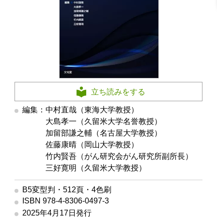
立ち読みをする
編集：中村直哉（東海大学教授）
編集
大島孝一（久留米大学名誉教授）
編集
加留部謙之輔（名古屋大学教授）
編集
佐藤康晴（岡山大学教授）
編集
竹内賢吾（がん研究会がん研究所副所長）
編集
三好寛明（久留米大学教授）
B5変型判・512頁・4色刷
ISBN 978-4-8306-0497-3
2025年4月17日発行