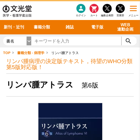
感染症
書籍「データに基づく臨床動作分析」WEB動画
老年医学
看護・介護
雑誌投稿規定
呼吸器
理学療法
電子書籍
書籍「眼手術学」WEB動画
新刊一覧
外科学一般
ログイン
カート
編集企画部
営業部
メニュー
循環器
雑誌案内・年間購読
電子雑誌
書籍「神経症候学 II 改訂第二版」 WEB動画
今後の発行予定
整形外科
最新号
バックナンバー
シリーズ一覧
WEB
新刊・近刊
書籍分類
雑誌
電子版
連動企画
書名
TOP
書籍分類 - 病理学
リンパ腫アトラス
リンパ腫病理の決定版テキスト，待望のWHO分類
第5版対応版！
リンパ腫アトラス
第6版