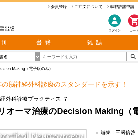
会員登録
ご注文について
転載許諾申請
ログイン
カー
近刊
書 籍
雑 誌
書名
sion Making（電子版のみ）
本の脳神経外科診療のスタンダードを示す！
経外科診療プラクティス 7
リオーマ治療のDecision Making
編集：三國信啓