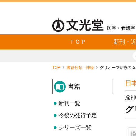
ＴＯＰ
新刊・
TOP
書籍分類 - 神経
グリオーマ治療のDeci
日
書籍
脳神
新刊一覧
グ
今後の発行予定
シリーズ一覧