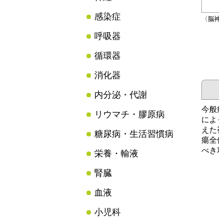
感染症
〈脳
呼吸器
循環器
消化器
内分泌・代謝
今般
リウマチ・膠原病
によ
えた
糖尿病・生活習慣病
瘍全
べき
栄養・輸液
腎臓
血液
小児科