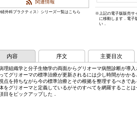
関連情報
神経外科プラクティス〉シリーズ一覧はこちら
上記の電子版販売サ
に移動します．電子
い．
内容
序文
主要目次
病理組織学と分子生物学の両面からグリオーマ病態診断が導入
ってグリオーマの標準治療が更新されるには少し時間がかかる
視点を持ちながら今の標準治療とその根拠を整理するべきであ
体をグリオーマと定義しているがそのすべてを網羅することは
項目をピックアップした．