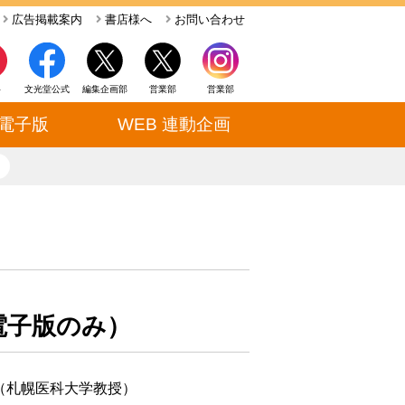
広告掲載案内
書店様へ
お問い合わせ
ト
文光堂公式
編集企画部
営業部
営業部
電子版
WEB 連動企画
close
（電子版のみ）
（札幌医科大学教授）