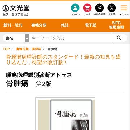
感染症
書籍「データに基づく臨床動作分析」WEB動画
老年医学
看護・介護
雑誌投稿規定
呼吸器
理学療法
電子書籍
書籍「眼手術学」WEB動画
新刊一覧
外科学一般
ログイン
カート
編集企画部
営業部
メニュー
循環器
雑誌案内・年間購読
電子雑誌
書籍「神経症候学 II 改訂第二版」 WEB動画
今後の発行予定
整形外科
最新号
バックナンバー
シリーズ一覧
WEB
新刊・近刊
書籍分類
雑誌
電子版
連動企画
書名
TOP
書籍分類 - 病理学
骨腫瘍
骨腫瘍病理診断のスタンダード！最新の知見を盛
り込んだ，待望の改訂版!!
腫瘍病理鑑別診断アトラス
骨腫瘍
第2版