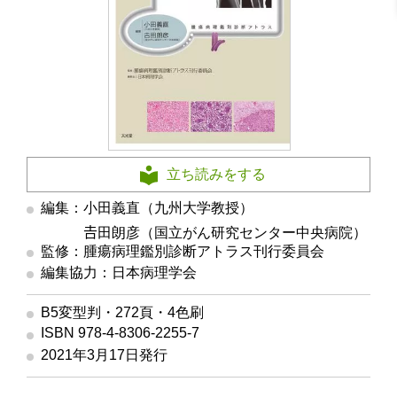
立ち読みをする
編集：小田義直（九州大学教授）
編集
𠮷田朗彦（国立がん研究センター中央病院）
監修：腫瘍病理鑑別診断アトラス刊行委員会
編集協力：日本病理学会
B5変型判・272頁・4色刷
ISBN 978-4-8306-2255-7
2021年3月17日発行