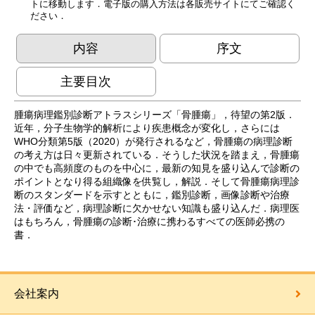
トに移動します．電子版の購入方法は各販売サイトにてご確認く
ださい．
内容
序文
主要目次
腫瘍病理鑑別診断アトラスシリーズ「骨腫瘍」，待望の第2版．
近年，分子生物学的解析により疾患概念が変化し，さらには
WHO分類第5版（2020）が発行されるなど，骨腫瘍の病理診断
の考え方は日々更新されている．そうした状況を踏まえ，骨腫瘍
の中でも高頻度のものを中心に，最新の知見を盛り込んで診断の
ポイントとなり得る組織像を供覧し，解説．そして骨腫瘍病理診
断のスタンダードを示すとともに，鑑別診断，画像診断や治療
法・評価など，病理診断に欠かせない知識も盛り込んだ．病理医
はもちろん，骨腫瘍の診断･治療に携わるすべての医師必携の
書．
会社案内