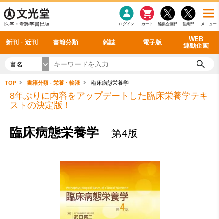
感染症
書籍「データに基づく臨床動作分析」WEB動画
老年医学
看護・介護
雑誌投稿規定
呼吸器
理学療法
電子書籍
書籍「眼手術学」WEB動画
新刊一覧
外科学一般
ログイン
カート
編集企画部
営業部
メニュー
循環器
雑誌案内・年間購読
電子雑誌
書籍「神経症候学 II 改訂第二版」 WEB動画
今後の発行予定
整形外科
最新号
バックナンバー
シリーズ一覧
WEB
新刊・近刊
書籍分類
雑誌
電子版
連動企画
書名
TOP
書籍分類 - 栄養・輸液
臨床病態栄養学
8年ぶりに内容をアップデートした臨床栄養学テキ
ストの決定版！
臨床病態栄養学
第4版