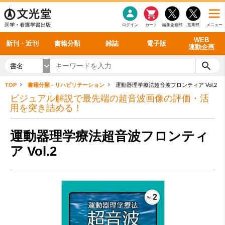
感染症
書籍「データに基づく臨床動作分析」WEB動画
老年医学
看護・介護
雑誌投稿規定
呼吸器
理学療法
電子書籍
書籍「眼手術学」WEB動画
新刊一覧
外科学一般
ログイン
カート
編集企画部
営業部
メニュー
循環器
雑誌案内・年間購読
電子雑誌
書籍「神経症候学 II 改訂第二版」 WEB動画
今後の発行予定
整形外科
最新号
バックナンバー
シリーズ一覧
WEB
新刊・近刊
書籍分類
雑誌
電子版
連動企画
書名
TOP
書籍分類 - リハビリテーション
運動器理学療法超音波フロンティア Vol.2
ビジュアル解説で最先端の超音波画像の評価・活
用を突き詰める！
運動器理学療法超音波フロンティ
ア Vol.2