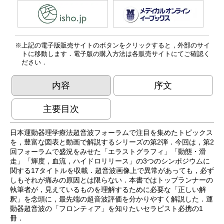
上記の電子版販売サイトのボタンをクリックすると，外部のサイ
トに移動します．電子版の購入方法は各販売サイトにてご確認く
ださい．
内容
序文
主要目次
日本運動器理学療法超音波フォーラムで注目を集めたトピックス
を，豊富な図表と動画で解説するシリーズの第2弾．今回は，第2
回フォーラムで盛況をみせた「エラストグラフィ」「動態・滑
走」「輝度，血流，ハイドロリリース」の3つのシンポジウムに
関する17タイトルを収載．超音波画像上で異常があっても，必ず
しもそれが痛みの原因とは限らない．本書ではトップランナーの
執筆者が，見えているものを理解するために必要な「正しい解
釈」を念頭に，最先端の超音波評価を分かりやすく解説した．運
動器超音波の「フロンティア」を知りたいセラピスト必携の1
冊．