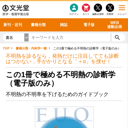
感染症
書籍「データに基づく臨床動作分析」WEB動画
老年医学
看護・介護
雑誌投稿規定
呼吸器
理学療法
電子書籍
書籍「眼手術学」WEB動画
新刊一覧
外科学一般
ログイン
カート
編集企画部
営業部
メニュー
循環器
雑誌案内・年間購読
電子雑誌
書籍「神経症候学 II 改訂第二版」 WEB動画
今後の発行予定
整形外科
最新号
バックナンバー
シリーズ一覧
WEB
新刊・近刊
書籍分類
雑誌
電子版
連動企画
書名
TOP
書籍分類 - 内科学一般
この1冊で極める不明熱の診断学（電子版のみ）
不明熱を診るなら，発熱だけに注目してても診断
はつかない．手がかりとなる「＋α」を捜せ！
この1冊で極める不明熱の診断学
（電子版のみ）
不明熱の不明率を下げるためのガイドブック