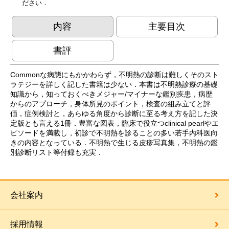
ださい．
内容
主要目次
書評
Commonな病態にもかかわらず，不明熱の診断は難しくそのスト
ラテジーを詳しく記した書籍は少ない．本書は不明熱診療の基礎
知識から，知っておくべきメジャー/マイナーな鑑別疾患，病歴
からのアプローチ，身体所見のポイント，検査の組み立てと評
価，症例検討と，あらゆる角度から診断に至る考え方を記した決
定版とも言える1冊．豊富な図表，臨床で役立つclinical pearlやエ
ピソードを満載し，初診で不明熱を診ることの多い若手内科医向
きの内容となっている．不明熱で生じる皮疹写真集，不明熱の鑑
別診断リスト等付録も充実．
会社案内
採用情報