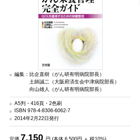
編集：比企直樹（がん研有明病院部長）
編集
土師誠二（大阪府済生会中津病院部長）
編集
向山雄人（がん研有明病院部長）
A5判・416頁・2色刷
ISBN 978-4-8306-6062-7
2014年2月22日発行
7,150
定価
円 (本体 6,500円 ＋ 税10%)