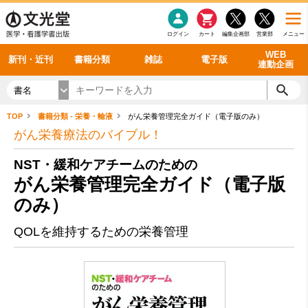
感染症
書籍「データに基づく臨床動作分析」WEB動画
老年医学
看護・介護
雑誌投稿規定
呼吸器
理学療法
電子書籍
書籍「眼手術学」WEB動画
新刊一覧
外科学一般
ログイン
カート
編集企画部
営業部
メニュー
循環器
雑誌案内・年間購読
電子雑誌
書籍「神経症候学 II 改訂第二版」 WEB動画
今後の発行予定
整形外科
最新号
バックナンバー
シリーズ一覧
WEB
新刊・近刊
書籍分類
雑誌
電子版
連動企画
書名
TOP
書籍分類 - 栄養・輸液
がん栄養管理完全ガイド（電子版のみ）
がん栄養療法のバイブル！
NST・緩和ケアチームのための
がん栄養管理完全ガイド（電子版
のみ）
QOLを維持するための栄養管理