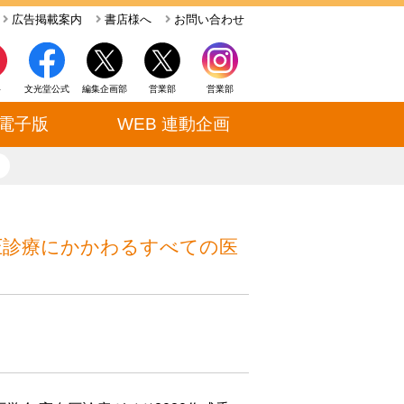
広告掲載案内
書店様へ
お問い合わせ
ト
文光堂公式
編集企画部
営業部
営業部
電子版
WEB 連動企画
close
圧診療にかかわるすべての医