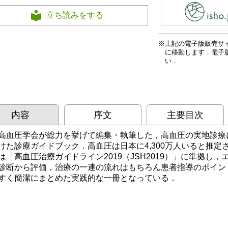
立ち読みをする
上記の電子版販売サ
に移動します．電子
い．
内容
序文
主要目次
高血圧学会が総力を挙げて編集・執筆した，高血圧の実地診療
けた診療ガイドブック．高血圧は日本に4,300万人いると推
は「高血圧治療ガイドライン2019（JSH2019）」に準拠し
診断から評価，治療の一連の流れはもちろん患者指導のポイン
すく簡潔にまとめた実践的な一冊となっている．