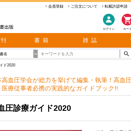
会員登録
ご注文について
転載許諾申請
ログイン
カー
近刊
書 籍
雑 誌
書名
ド2020
本高血圧学会が総力を挙げて編集・執筆！高血
・医療従事者必携の実践的なガイドブック!!
血圧診療ガイド2020