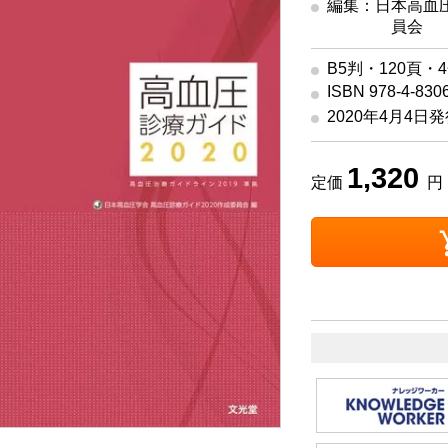
編集：日本高血圧
員会
B5判・120頁・
ISBN 978-4-830
2020年4月4日
1,320
定価
円 