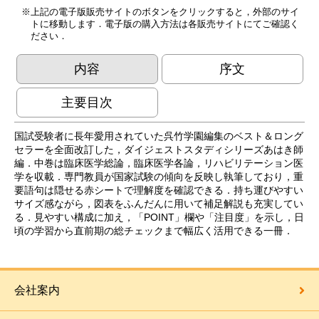
上記の電子版販売サイトのボタンをクリックすると，外部のサイ
トに移動します．電子版の購入方法は各販売サイトにてご確認く
ださい．
内容
序文
主要目次
国試受験者に長年愛用されていた呉竹学園編集のベスト＆ロング
セラーを全面改訂した，ダイジェストスタディシリーズあはき師
編．中巻は臨床医学総論，臨床医学各論，リハビリテーション医
学を収載．専門教員が国家試験の傾向を反映し執筆しており，重
要語句は隠せる赤シートで理解度を確認できる．持ち運びやすい
サイズ感ながら，図表をふんだんに用いて補足解説も充実してい
る．見やすい構成に加え，「POINT」欄や「注目度」を示し，日
頃の学習から直前期の総チェックまで幅広く活用できる一冊．
会社案内