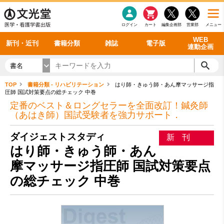
感染症
書籍「データに基づく臨床動作分析」WEB動画
老年医学
看護・介護
雑誌投稿規定
呼吸器
理学療法
電子書籍
書籍「眼手術学」WEB動画
新刊一覧
外科学一般
ログイン
カート
編集企画部
営業部
メニュー
循環器
雑誌案内・年間購読
電子雑誌
書籍「神経症候学 II 改訂第二版」 WEB動画
今後の発行予定
整形外科
最新号
バックナンバー
シリーズ一覧
WEB
新刊・近刊
書籍分類
雑誌
電子版
連動企画
書名
TOP
書籍分類 - リハビリテーション
はり師・きゅう師・あん摩マッサージ指
圧師 国試対策要点の総チェック 中巻
定番のベスト＆ロングセラーを全面改訂！鍼灸師
（あはき師）国試受験者を強力サポート．
ダイジェストスタディ
新刊
はり師・きゅう師・あん
摩マッサージ指圧師 国試対策要点
の総チェック 中巻