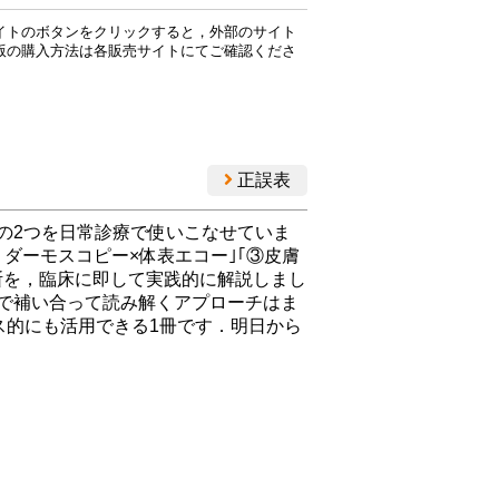
イトのボタンをクリックすると，外部のサイト
版の購入方法は各販売サイトにてご確認くださ
正誤表
の2つを日常診療で使いこなせていま
ダーモスコピー×体表エコー｣｢③皮膚
診断を，臨床に即して実践的に解説しまし
で補い合って読み解くアプローチはま
ス的にも活用できる1冊です．明日から