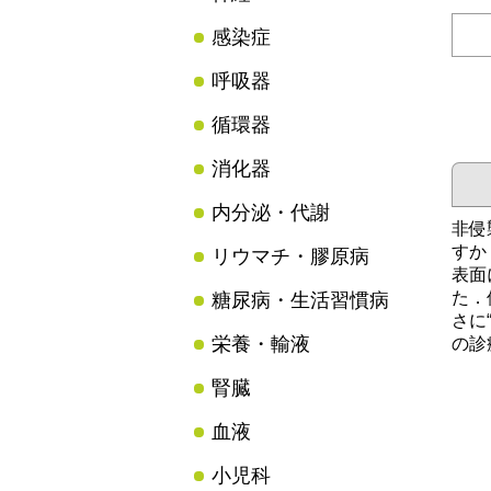
感染症
呼吸器
循環器
消化器
内分泌・代謝
非侵
すか
リウマチ・膠原病
表面
た．
糖尿病・生活習慣病
さに
栄養・輸液
の診
腎臓
血液
小児科