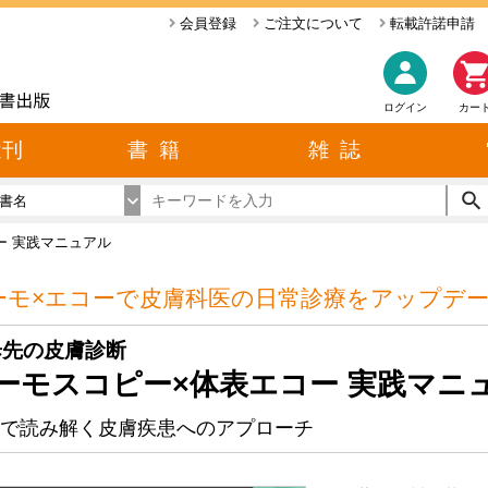
会員登録
ご注文について
転載許諾申請
ログイン
カー
近刊
書 籍
雑 誌
書名
ー 実践マニュアル
ーモ×エコーで皮膚科医の日常診療をアップデ
歩先の皮膚診断
ーモスコピー×体表エコー 実践マニ
で読み解く皮膚疾患へのアプローチ