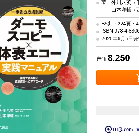
著：外川八英（
著
山本洋輔（西
B5判・224頁・
ISBN 978-4-830
2026年6月5日
8,250
定価
円 