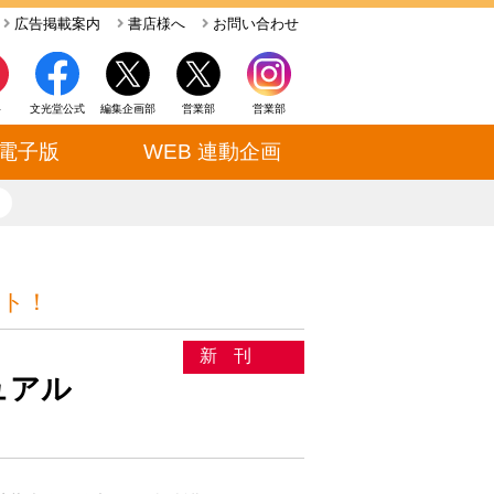
広告掲載案内
書店様へ
お問い合わせ
ト
文光堂公式
編集企画部
営業部
営業部
電子版
WEB 連動企画
close
ート！
新刊
ュアル