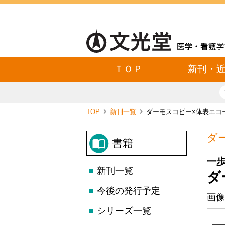
ＴＯＰ
新刊・
TOP
新刊一覧
ダーモスコピー×体表エコ
ダ
書籍
一
新刊一覧
ダ
今後の発行予定
画像
シリーズ一覧