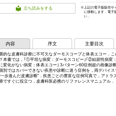
上記の電子版販売サ
立ち読みをする
に移動します．電子
い．
内容
序文
主要目次
襲的な皮膚科診療に不可欠なダーモスコープと体表エコー．こ
？本書では，｢①平坦な病変：ダーモスコピー｣｢②結節性病変：
に変化がない病変：体表エコー｣ 3パターン60症例超の画像
個別ではカバーできない疾患や診断に迷う症例を，両デバイス
“一歩進んだ皮膚診断”．疾患ごとの豊富な症例写真で，アトラ
療ですぐに役立つ，皮膚科医必携のリファレンスマニュアル．