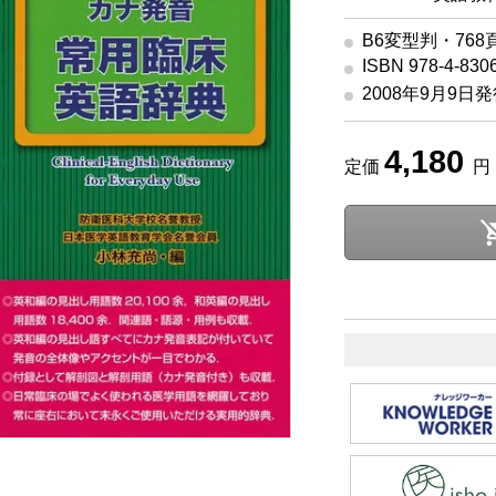
B6変型判・768
ISBN 978-4-830
2008年9月9日
4,180
定価
円 