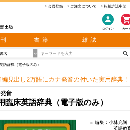
会員登録
ご注文について
転載許諾申請
ログイン
カー
近刊
書 籍
雑 誌
書名
英語辞典（電子版のみ）
和編見出し2万語にカナ発音の付いた実用辞典！
ナ発音
用臨床英語辞典（電子版のみ）
編集：小林充尚
英語教