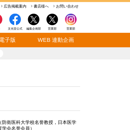
広告掲載案内
書店様へ
お問い合わせ
ト
文光堂公式
編集企画部
営業部
営業部
電子版
WEB 連動企画
close
（防衛医科大学校名誉教授，日本医学
育学会名誉会員）