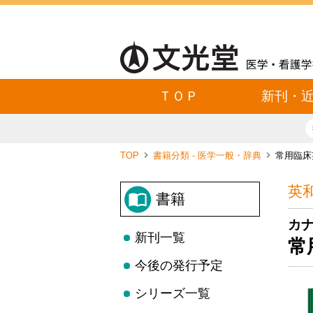
ＴＯＰ
新刊・
TOP
書籍分類 - 医学一般・辞典
常用臨床
英
書籍
カ
新刊一覧
常
今後の発行予定
シリーズ一覧