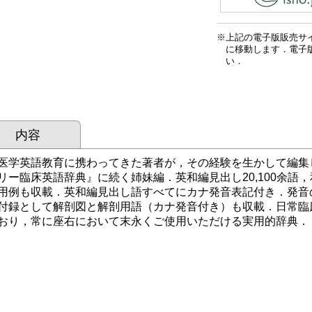
上記の電子版販売サ
に移動します．電子
い．
内容
医学英語教育に携わってきた著者が，その経験を生かして編集
リー臨床英語辞典』に続く姉妹編．英和編見出し20,100余語，和
用例も収載．英和編見出し語すべてにカナ発音表記付き．発音
付録として解剖図と解剖用語（カナ発音付き）も収載．日常臨
おり，常に座右において末永くご使用いただける実用的辞典．