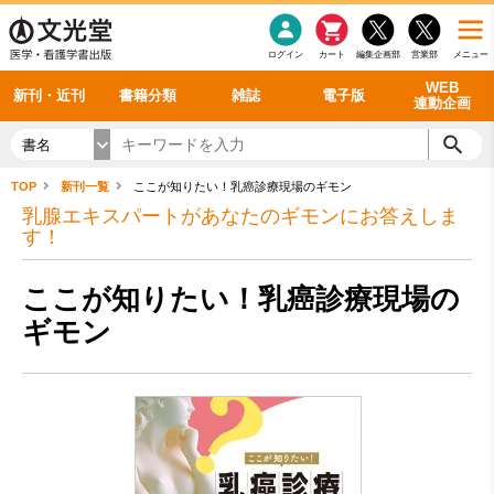
感染症
書籍「データに基づく臨床動作分析」WEB動画
老年医学
看護・介護
雑誌投稿規定
呼吸器
理学療法
電子書籍
書籍「眼手術学」WEB動画
新刊一覧
外科学一般
ログイン
カート
編集企画部
営業部
メニュー
循環器
雑誌案内・年間購読
電子雑誌
書籍「神経症候学 II 改訂第二版」 WEB動画
今後の発行予定
整形外科
最新号
バックナンバー
シリーズ一覧
WEB
新刊・近刊
書籍分類
雑誌
電子版
連動企画
書名
TOP
新刊一覧
ここが知りたい！乳癌診療現場のギモン
乳腺エキスパートがあなたのギモンにお答えしま
す！
ここが知りたい！乳癌診療現場の
ギモン