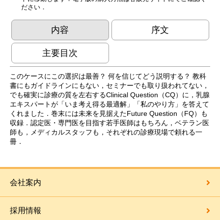
ださい．
内容
序文
主要目次
このケースにこの選択は最善？ 何を信じてどう説明する？ 教科
書にもガイドラインにもない，セミナーでも取り扱われてない，
でも確実に診療の質を左右するClinical Question（CQ）に，乳腺
エキスパートが「いま考え得る最適解」「私のやり方」を答えて
くれました．巻末には未来を見据えたFuture Question（FQ）も
収録．認定医・専門医を目指す若手医師はもちろん，ベテラン医
師も，メディカルスタッフも，それぞれの診療現場で頼れる一
冊．
会社案内
採用情報