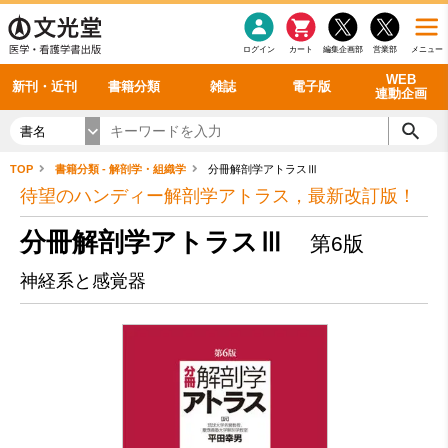
感染症
書籍「データに基づく臨床動作分析」WEB動画
老年医学
看護・介護
雑誌投稿規定
呼吸器
理学療法
電子書籍
書籍「眼手術学」WEB動画
新刊一覧
外科学一般
ログイン
カート
編集企画部
営業部
メニュー
循環器
雑誌案内・年間購読
電子雑誌
書籍「神経症候学 II 改訂第二版」 WEB動画
今後の発行予定
整形外科
最新号
バックナンバー
シリーズ一覧
WEB
新刊・近刊
書籍分類
雑誌
電子版
連動企画
書名
TOP
書籍分類 - 解剖学・組織学
分冊解剖学アトラスⅢ
待望のハンディー解剖学アトラス，最新改訂版！
分冊解剖学アトラスⅢ
第6版
神経系と感覚器