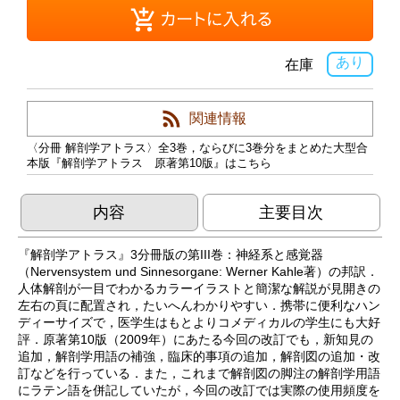
あり
在庫
関連情報
〈分冊 解剖学アトラス〉全3巻，ならびに3巻分をまとめた大型合
本版『解剖学アトラス 原著第10版』はこちら
内容
主要目次
『解剖学アトラス』3分冊版の第III巻：神経系と感覚器
（Nervensystem und Sinnesorgane: Werner Kahle著）の邦訳．
人体解剖が一目でわかるカラーイラストと簡潔な解説が見開きの
左右の頁に配置され，たいへんわかりやすい．携帯に便利なハン
ディーサイズで，医学生はもとよりコメディカルの学生にも大好
評．原著第10版（2009年）にあたる今回の改訂でも，新知見の
追加，解剖学用語の補強，臨床的事項の追加，解剖図の追加・改
訂などを行っている．また，これまで解剖図の脚注の解剖学用語
にラテン語を併記していたが，今回の改訂では実際の使用頻度を