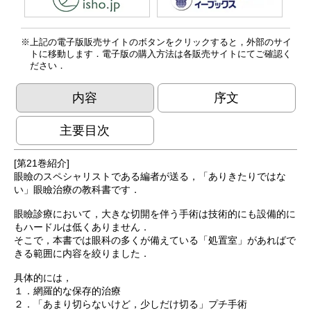
上記の電子版販売サイトのボタンをクリックすると，外部のサイ
トに移動します．電子版の購入方法は各販売サイトにてご確認く
ださい．
内容
序文
主要目次
[第21巻紹介]
眼瞼のスペシャリストである編者が送る，「ありきたりではな
い」眼瞼治療の教科書です．
眼瞼診療において，大きな切開を伴う手術は技術的にも設備的に
もハードルは低くありません．
そこで，本書では眼科の多くが備えている「処置室」があればで
きる範囲に内容を絞りました．
具体的には，
１．網羅的な保存的治療
２．「あまり切らないけど，少しだけ切る」プチ手術