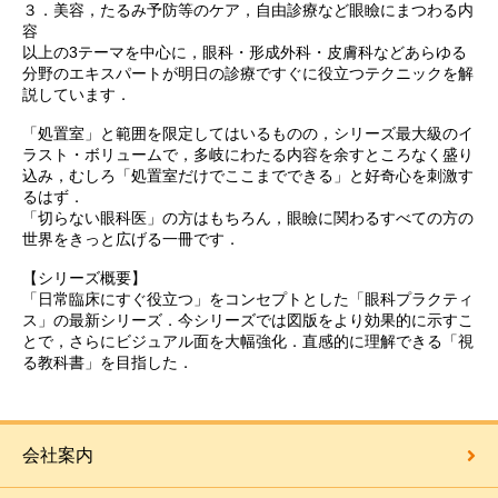
３．美容，たるみ予防等のケア，自由診療など眼瞼にまつわる内
容
以上の3テーマを中心に，眼科・形成外科・皮膚科などあらゆる
分野のエキスパートが明日の診療ですぐに役立つテクニックを解
説しています．
「処置室」と範囲を限定してはいるものの，シリーズ最大級のイ
ラスト・ボリュームで，多岐にわたる内容を余すところなく盛り
込み，むしろ「処置室だけでここまでできる」と好奇心を刺激す
るはず．
「切らない眼科医」の方はもちろん，眼瞼に関わるすべての方の
世界をきっと広げる一冊です．
【シリーズ概要】
「日常臨床にすぐ役立つ」をコンセプトとした「眼科プラクティ
ス」の最新シリーズ．今シリーズでは図版をより効果的に示すこ
とで，さらにビジュアル面を大幅強化．直感的に理解できる「視
る教科書」を目指した．
会社案内