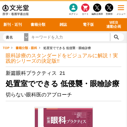
感染症
書籍「データに基づく臨床動作分析」WEB動画
老年医学
看護・介護
雑誌投稿規定
呼吸器
理学療法
電子書籍
書籍「眼手術学」WEB動画
新刊一覧
外科学一般
ログイン
カート
編集企画部
営業部
メニュー
循環器
雑誌案内・年間購読
電子雑誌
書籍「神経症候学 II 改訂第二版」 WEB動画
今後の発行予定
整形外科
最新号
バックナンバー
シリーズ一覧
WEB
新刊・近刊
書籍分類
雑誌
電子版
連動企画
書名
TOP
書籍分類 - 眼科
処置室でできる 低侵襲・眼瞼診療
眼科診療のスタンダードをビジュアルに解説！実
践的シリーズの決定版!!
新篇眼科プラクティス 21
処置室でできる 低侵襲・眼瞼診療
切らない眼科医のアプローチ