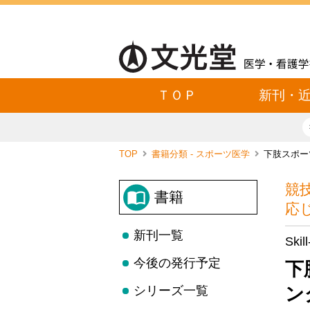
ＴＯＰ
新刊・
TOP
書籍分類 - スポーツ医学
下肢スポー
競
書籍
応
新刊一覧
Sk
今後の発行予定
下
ン
シリーズ一覧