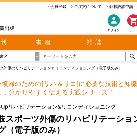
会員登録
ご注文について
転載許諾申請
ログイン
カー
近刊
書 籍
雑 誌
書名
ツ外傷のリハビリテーションとリコンディショニング（電子版のみ）
技復帰のための[リハ＆リコ]に必要な技術と知
じ，分かりやすく伝える実践シリーズ！
ill-Upリハビリテーション&リコンディショニング
肢スポーツ外傷のリハビリテーショ
グ（電子版のみ）