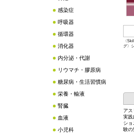
感染症
呼吸器
循環器
〈Sk
消化器
グ〉
内分泌・代謝
リウマチ・膠原病
糖尿病・生活習慣病
栄養・輸液
腎臓
アス
実践
血液
ショ
小児科
験の