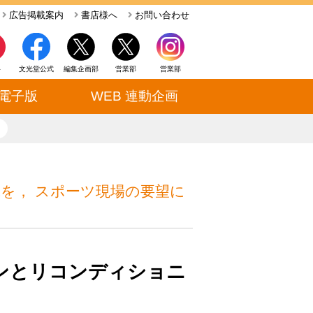
広告掲載案内
書店様へ
お問い合わせ
ト
文光堂公式
編集企画部
営業部
営業部
電子版
WEB 連動企画
close
識を， スポーツ現場の要望に
ンとリコンディショニ