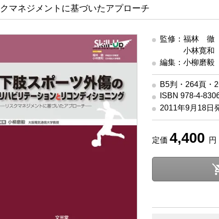
クマネジメントに基づいたアプローチ
監修：福林 徹
監修
小林寛和（
編集：小柳磨毅
B5判・264頁・
ISBN 978-4-830
2011年9月18日
4,400
定価
円 