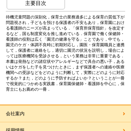
主要目次
待機児童問題の深刻化，保育士の業務過多による保育の質低下が
問題視され，子どもを預ける保護者の不安もあり，保育園におけ
る看護師のニーズが高まっている．「保育所保育指針」を改定す
るなど，国も制度変化を推し進めている．保育園で働く保健師・
看護師の役割は広く「園児の健康を守る」ことであり，中でも，
園児のケガ・体調不良時に初期対応し，園医・保育園職員と連携
して，保護者に連絡をし，適切に園児の状況を説明し，場合によ
っては医療機関を受診させる，という業務は非常に重要である．
本書は発熱などの諸症状やアレルギーなどで具合の悪い子，ある
いはケガをした子を見つけたときに，まず保護者への連絡や医療
機関への受診などをどのように判断して，実際にどのように対応
するか？また，どのように予防すればよいか？ということが一冊
で視覚的につかめる実践書．保育園保健師・看護師を中心に，保
育士にもお薦めの一冊．
会社案内
採用情報