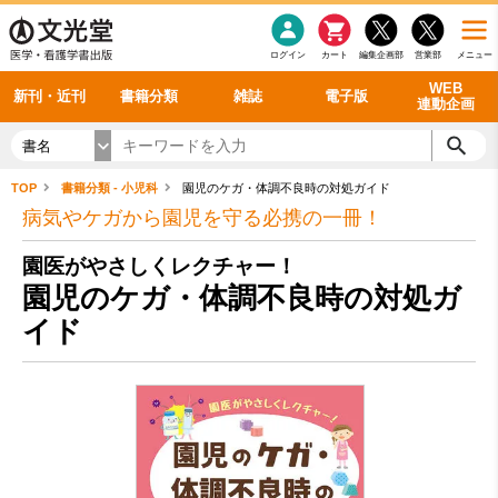
感染症
書籍「データに基づく臨床動作分析」WEB動画
老年医学
看護・介護
雑誌投稿規定
呼吸器
理学療法
電子書籍
書籍「眼手術学」WEB動画
新刊一覧
外科学一般
ログイン
カート
編集企画部
営業部
メニュー
循環器
雑誌案内・年間購読
電子雑誌
書籍「神経症候学 II 改訂第二版」 WEB動画
今後の発行予定
整形外科
最新号
バックナンバー
シリーズ一覧
WEB
新刊・近刊
書籍分類
雑誌
電子版
連動企画
書名
TOP
書籍分類 - 小児科
園児のケガ・体調不良時の対処ガイド
病気やケガから園児を守る必携の一冊！
園医がやさしくレクチャー！
園児のケガ・体調不良時の対処ガ
イド