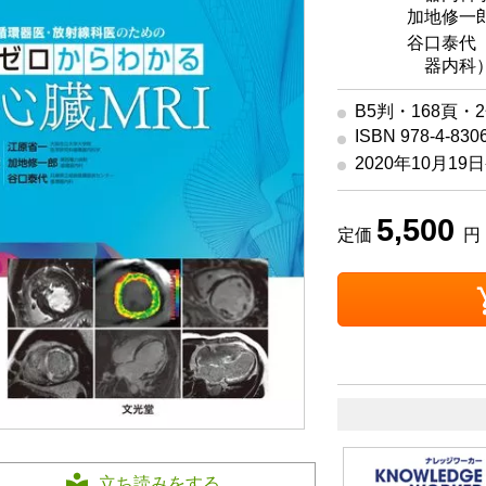
編集
加地修一郎
編集
谷口泰代（
器内科
B5判・168頁・
ISBN 978-4-830
2020年10月19
5,500
定価
円 
立ち読みをする