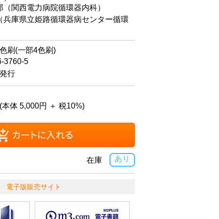
（関西電力病院循環器内科）
兵庫県立姫路循環器病センター循環
）
2色刷(一部4色刷)
6-3760-5
日発行
(本体 5,000円 ＋ 税10%)
あり
在庫
電子版販売サイト