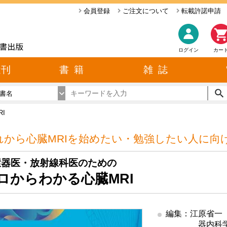
会員登録
ご注文について
転載許諾申請
ログイン
カー
近刊
書 籍
雑 誌
書名
I
れから心臓MRIを始めたい・勉強したい人に向
環器医・放射線科医のための
ロからわかる心臓MRI
編集：江原省一
器内科