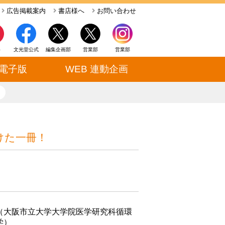
広告掲載案内
書店様へ
お問い合わせ
ト
文光堂公式
編集企画部
営業部
営業部
電子版
WEB 連動企画
close
けた一冊！
（大阪市立大学大学院医学研究科循環
学）