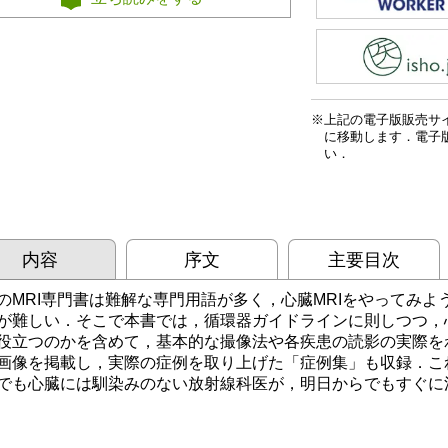
上記の電子版販売サ
に移動します．電子
い．
内容
序文
主要目次
のMRI専門書は難解な専門用語が多く，心臓MRIをやってみよ
が難しい．そこで本書では，循環器ガイドラインに則しつつ，心
役立つのかを含めて，基本的な撮像法や各疾患の読影の実際を
画像を掲載し，実際の症例を取り上げた「症例集」も収録．これ
でも心臓には馴染みのない放射線科医が，明日からでもすぐに