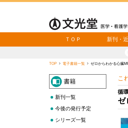
ＴＯＰ
新刊・
TOP
電子書籍一覧
ゼロからわかる心臓MR
こ
書籍
循
新刊一覧
ゼ
今後の発行予定
シリーズ一覧