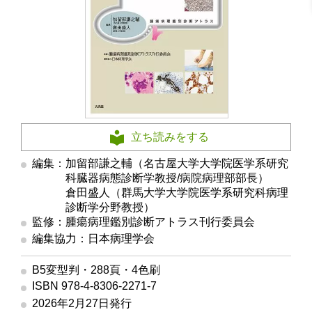
立ち読みをする
編集：加留部謙之輔（名古屋大学大学院医学系研究
科臓器病態診断学教授/病院病理部部長）
編集
倉田盛人（群馬大学大学院医学系研究科病理
診断学分野教授）
監修：腫瘍病理鑑別診断アトラス刊行委員会
編集協力：日本病理学会
B5変型判・288頁・4色刷
ISBN 978-4-8306-2271-7
2026年2月27日発行