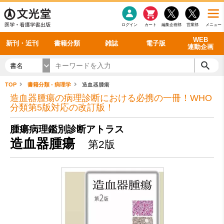
感染症
書籍「データに基づく臨床動作分析」WEB動画
老年医学
看護・介護
雑誌投稿規定
呼吸器
理学療法
電子書籍
書籍「眼手術学」WEB動画
新刊一覧
外科学一般
ログイン
カート
編集企画部
営業部
メニュー
循環器
雑誌案内・年間購読
電子雑誌
書籍「神経症候学 II 改訂第二版」 WEB動画
今後の発行予定
整形外科
最新号
バックナンバー
シリーズ一覧
WEB
新刊・近刊
書籍分類
雑誌
電子版
連動企画
書名
TOP
書籍分類 - 病理学
造血器腫瘍
造血器腫瘍の病理診断における必携の一冊！WHO
分類第5版対応の改訂版！
腫瘍病理鑑別診断アトラス
造血器腫瘍
第2版