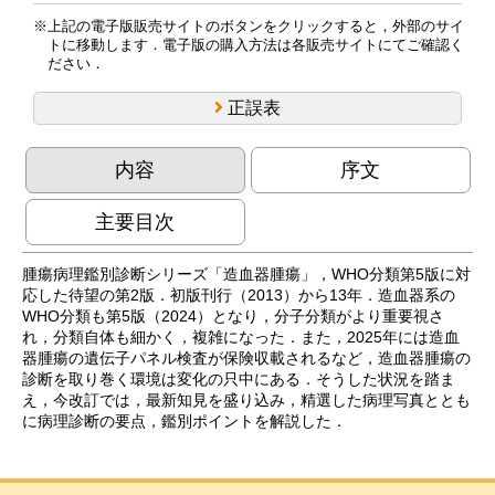
上記の電子版販売サイトのボタンをクリックすると，外部のサイ
トに移動します．電子版の購入方法は各販売サイトにてご確認く
ださい．
正誤表
内容
序文
主要目次
腫瘍病理鑑別診断シリーズ「造血器腫瘍」，WHO分類第5版に対
応した待望の第2版．初版刊行（2013）から13年．造血器系の
WHO分類も第5版（2024）となり，分子分類がより重要視さ
れ，分類自体も細かく，複雑になった．また，2025年には造血
器腫瘍の遺伝子パネル検査が保険収載されるなど，造血器腫瘍の
診断を取り巻く環境は変化の只中にある．そうした状況を踏ま
え，今改訂では，最新知見を盛り込み，精選した病理写真ととも
に病理診断の要点，鑑別ポイントを解説した．