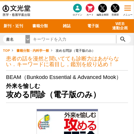
感染症
書籍「データに基づく臨床動作分析」WEB動画
老年医学
看護・介護
雑誌投稿規定
呼吸器
理学療法
電子書籍
書籍「眼手術学」WEB動画
新刊一覧
外科学一般
ログイン
カート
編集企画部
営業部
メニュー
循環器
雑誌案内・年間購読
電子雑誌
書籍「神経症候学 II 改訂第二版」 WEB動画
今後の発行予定
整形外科
最新号
バックナンバー
シリーズ一覧
WEB
新刊・近刊
書籍分類
雑誌
電子版
連動企画
書名
TOP
書籍分類 - 内科学一般
攻める問診（電子版のみ）
患者の話を漫然と聞いてても診断力はあがらな
い．キーワードに着目し，鑑別を絞り込め！
BEAM（Bunkodo Essential & Advanced Mook）
外来を愉しむ
攻める問診（電子版のみ）