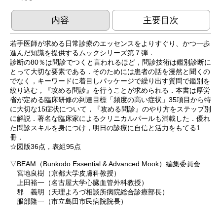
内容
主要目次
若手医師が求める日常診療のエッセンスをよりすぐり、かつ一歩
進んだ知識を提供するムックシリーズ第７弾．
診断の80％は問診でつくと言われるほど，問診技術は鑑別診断に
とって大切な要素である．そのためには患者の話を漫然と聞くの
でなく，キーワードに着目しパッケージで繰り出す質問で鑑別を
絞り込む，『攻める問診』を行うことが求められる．本書は厚労
省が定める臨床研修の到達目標「頻度の高い症状」35項目から特
に大切な15症状について，『攻める問診』のやり方をステップ別
に解説．著名な臨床家によるクリニカルパールも満載した．優れ
た問診スキルを身につけ，明日の診療に自信と活力をもてる1
冊．
☆図版36点，表組95点
▽BEAM（Bunkodo Essential & Advanced Mook）編集委員会
宮地良樹（京都大学皮膚科教授）
上田裕一（名古屋大学心臓血管外科教授）
郡 義明（天理よろづ相談所病院総合診療部長）
服部隆一（市立島田市民病院院長）