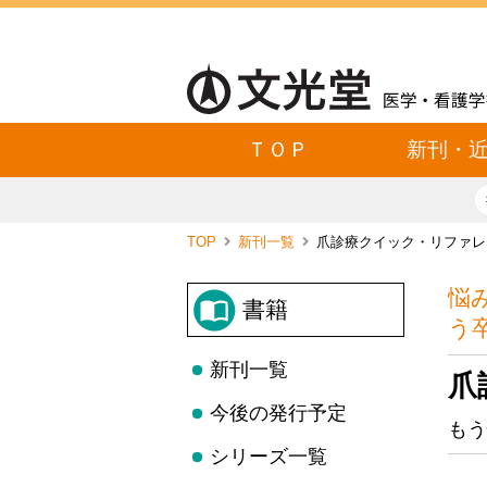
ＴＯＰ
新刊・
TOP
新刊一覧
爪診療クイック・リファレ
悩
書籍
う
新刊一覧
爪
今後の発行予定
もう
シリーズ一覧