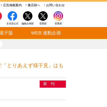
広告掲載案内
書店様へ
お問い合わせ
ト
文光堂公式
編集企画部
営業部
営業部
電子版
WEB 連動企画
close
sで「とりあえず様子見」はも
新刊