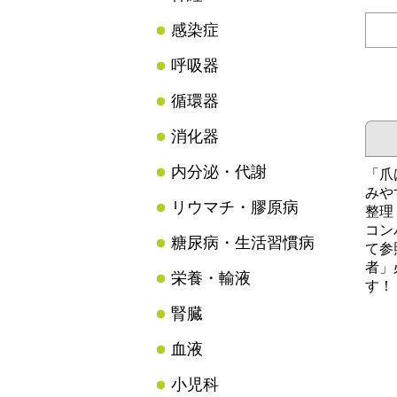
感染症
呼吸器
循環器
消化器
内分泌・代謝
「爪
みや
リウマチ・膠原病
整理
コン
糖尿病・生活習慣病
て参
者」
栄養・輸液
す！
腎臓
血液
小児科