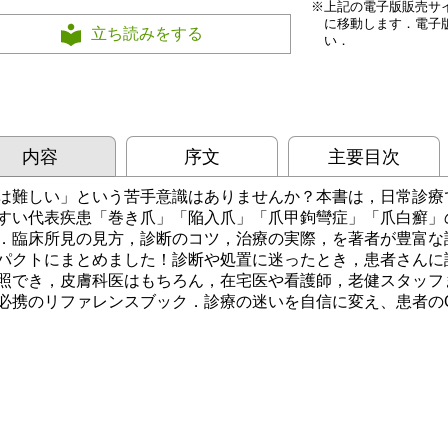
上記の電子版販売サ
に移動します．電子
立ち読みをする
い．
内容
序文
主要目次
は難しい」という苦手意識はありませんか？本書は，日常診療
すい代表疾患「巻き爪」「陥入爪」「爪甲鉤彎症」「爪白癬」
．臨床所見の見方，診断のコツ，治療の実際，を著者が豊富な診
パクトにまとめました！診断や処置に迷ったとき，患者さんに
照でき，皮膚科医はもちろん，在宅医や看護師，老健スタッフ
必携のリファレンスブック．診療の迷いを自信に変え、患者の