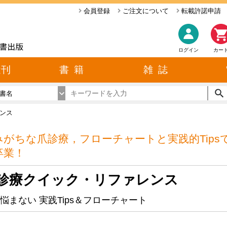
会員登録
ご注文について
転載許諾申請
ログイン
カー
近刊
書 籍
雑 誌
書名
ンス
みがちな爪診療，フローチャートと実践的Tip
卒業！
診療クイック・リファレンス
悩まない 実践Tips＆フローチャート