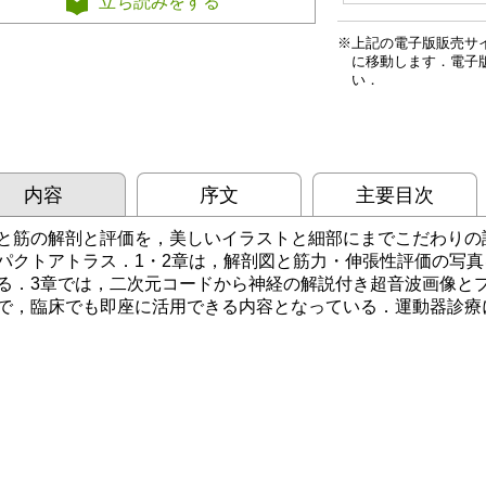
立ち読みをする
上記の電子版販売サ
に移動します．電子
い．
内容
序文
主要目次
と筋の解剖と評価を，美しいイラストと細部にまでこだわりの
パクトアトラス．1・2章は，解剖図と筋力・伸張性評価の写
る．3章では，二次元コードから神経の解説付き超音波画像と
で，臨床でも即座に活用できる内容となっている．運動器診療