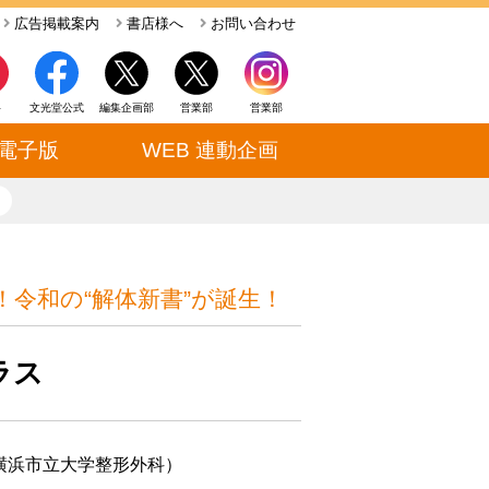
広告掲載案内
書店様へ
お問い合わせ
ト
文光堂公式
編集企画部
営業部
営業部
電子版
WEB 連動企画
close
令和の“解体新書”が誕生！
ラス
横浜市立大学整形外科）