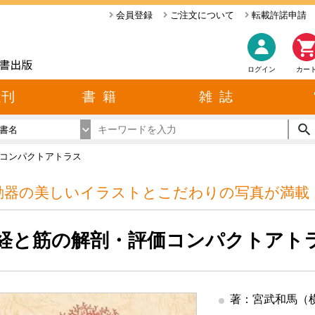
会員登録
ご注文について
転載許諾申請
ログイン
カー
近刊
書 籍
雑 誌
書名
コンパクトアトラス
動器の美しいイラストとこだわりの写真が満載！
経と筋の解剖・評価コンパクトアト
著：宮武和馬（