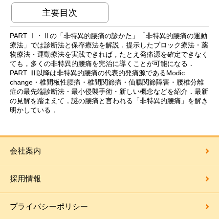
主要目次
PART Ⅰ・Ⅱの「非特異的腰痛の診かた」「非特異的腰痛の運動
療法」では診断法と保存療法を解説．提示したブロック療法・薬
物療法・運動療法を実践できれば，たとえ発痛源を確定できなく
ても，多くの非特異的腰痛を完治に導くことが可能になる．
PART Ⅲ以降は非特異的腰痛の代表的発痛源であるModic
change・椎間板性腰痛・椎間関節痛・仙腸関節障害・腰椎分離
症の最先端診断法・最小侵襲手術・新しい概念などを紹介．最新
の見解を踏まえて，謎の腰痛と言われる「非特異的腰痛」を解き
明かしている．
会社案内
採用情報
プライバシーポリシー