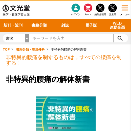
感染症
書籍「データに基づく臨床動作分析」WEB動画
老年医学
看護・介護
雑誌投稿規定
呼吸器
理学療法
電子書籍
書籍「眼手術学」WEB動画
新刊一覧
外科学一般
ログイン
カート
編集企画部
営業部
メニュー
循環器
雑誌案内・年間購読
電子雑誌
書籍「神経症候学 II 改訂第二版」 WEB動画
今後の発行予定
整形外科
最新号
バックナンバー
シリーズ一覧
WEB
新刊・近刊
書籍分類
雑誌
電子版
連動企画
書名
TOP
書籍分類 - 整形外科
非特異的腰痛の解体新書
非特異的腰痛を制するものは，すべての腰痛を制
する！
非特異的腰痛の解体新書