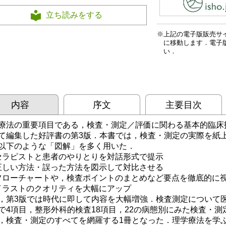
立ち読みをする
上記の電子版販売サ
に移動します．電子
い．
内容
序文
主要目次
療法の重要項目である，検査・測定／評価に関わる基本的臨床
て編集した好評書の第3版．本書では，検査・測定の実際を紙
以下のような「図解」を多く用いた．
ラピストと患者のやりとりを対話形式で提示
しい方法・誤った方法を図示して対比させる
ローチャートや，検査ポイントのまとめなど要点を徹底的に
ラストのクオリティを大幅にアップ
，第3版では時代に即して内容を大幅増強．検査測定について
で4項目，整形外科的検査18項目，22の病態別にみた検査・測
，検査・測定のすべてを網羅する1冊となった．理学療法を学