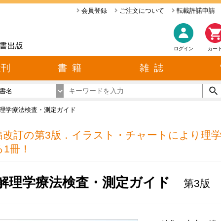
会員登録
ご注文について
転載許諾申請
ログイン
カー
近刊
書 籍
雑 誌
書名
理学療法検査・測定ガイド
幅改訂の第3版．イラスト・チャートにより理
る1冊！
解理学療法検査・測定ガイド
第3版