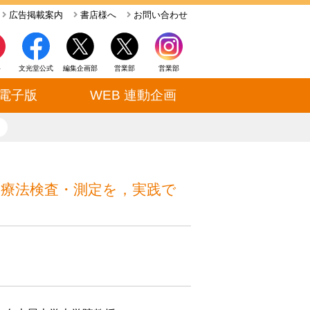
広告掲載案内
書店様へ
お問い合わせ
ト
文光堂公式
編集企画部
営業部
営業部
電子版
WEB 連動企画
close
学療法検査・測定を，実践で