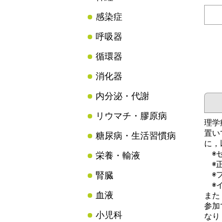
感染症
呼吸器
循環器
消化器
内分泌・代謝
リウマチ・膠原病
理学
置い
糖尿病・生活習慣病
に，
◉セ
栄養・輸液
◉正
腎臓
◉フ
◉イ
血液
また
参加
小児科
なり