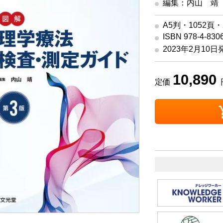
編集：内山 靖
A5判・1052頁
ISBN 978-4-830
2023年2月10日
10,890
定価