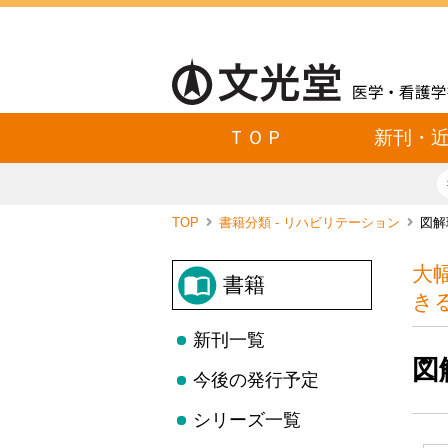
ＴＯＰ
新刊・
TOP
書籍分類 - リハビリテーション
図解
大
書籍
き
新刊一覧
図
今後の発行予定
シリーズ一覧