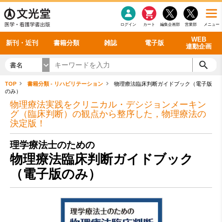
感染症
書籍「データに基づく臨床動作分析」WEB動画
老年医学
看護・介護
雑誌投稿規定
呼吸器
理学療法
電子書籍
書籍「眼手術学」WEB動画
新刊一覧
外科学一般
ログイン
カート
編集企画部
営業部
メニュー
循環器
雑誌案内・年間購読
電子雑誌
書籍「神経症候学 II 改訂第二版」 WEB動画
今後の発行予定
整形外科
最新号
バックナンバー
シリーズ一覧
WEB
新刊・近刊
書籍分類
雑誌
電子版
連動企画
書名
TOP
書籍分類 - リハビリテーション
物理療法臨床判断ガイドブック（電子版
のみ）
物理療法実践をクリニカル・デシジョンメーキン
グ（臨床判断）の観点から整序した，物理療法の
決定版！
理学療法士のための
物理療法臨床判断ガイドブック
（電子版のみ）