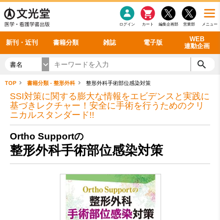
感染症
書籍「データに基づく臨床動作分析」WEB動画
老年医学
看護・介護
雑誌投稿規定
呼吸器
理学療法
電子書籍
書籍「眼手術学」WEB動画
新刊一覧
外科学一般
ログイン
カート
編集企画部
営業部
メニュー
循環器
雑誌案内・年間購読
電子雑誌
書籍「神経症候学 II 改訂第二版」 WEB動画
今後の発行予定
整形外科
最新号
バックナンバー
シリーズ一覧
WEB
新刊・近刊
書籍分類
雑誌
電子版
連動企画
書名
TOP
書籍分類 - 整形外科
整形外科手術部位感染対策
SSI対策に関する膨大な情報をエビデンスと実践に
基づきレクチャー！安全に手術を行うためのクリ
ニカルスタンダード!!
Ortho Supportの
整形外科手術部位感染対策