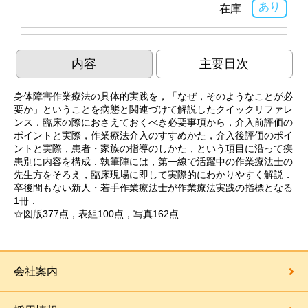
あり
在庫
内容
主要目次
身体障害作業療法の具体的実践を，「なぜ，そのようなことが必
要か」ということを病態と関連づけて解説したクイックリファレ
ンス．臨床の際におさえておくべき必要事項から，介入前評価の
ポイントと実際，作業療法介入のすすめかた，介入後評価のポイ
ントと実際，患者・家族の指導のしかた，という項目に沿って疾
患別に内容を構成．執筆陣には，第一線で活躍中の作業療法士の
先生方をそろえ，臨床現場に即して実際的にわかりやすく解説．
卒後間もない新人・若手作業療法士が作業療法実践の指標となる
1冊．
☆図版377点，表組100点，写真162点
会社案内