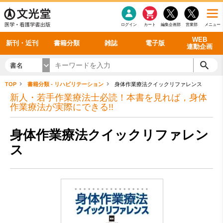
感染症
書籍「データに基づく臨床動作分析」WEB動画
老年医学
看護・介護
雑誌投稿規定
呼吸器
理学療法
電子書籍
書籍「眼手術学」WEB動画
新刊一覧
外科学一般
ログイン
カート
編集企画部
営業部
メニュー
循環器
雑誌案内・年間購読
電子雑誌
書籍「神経症候学 II 改訂第二版」 WEB動画
今後の発行予定
整形外科
最新号
バックナンバー
シリーズ一覧
WEB
新刊・近刊
書籍分類
雑誌
電子版
連動企画
書名
TOP
書籍分類 - リハビリテーション
身体作業療法クイックリファレンス
新人・若手作業療法士必読！本書を見れば，身体
作業療法が実際にできる!!
身体作業療法クイックリファレン
ス