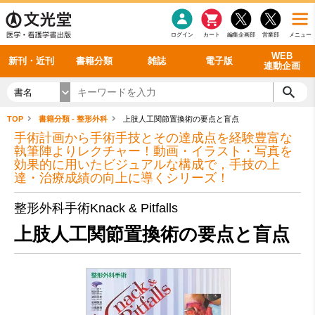
感染症
書籍「データに基づく臨床動作分析」WEB動画
老年医学
看護・介護
雑誌投稿規定
呼吸器
理学療法
電子書籍
書籍「眼手術学」WEB動画
新刊一覧
外科学一般
ログイン
カート
編集企画部
営業部
メニュー
循環器
雑誌案内・年間購読
電子雑誌
書籍「神経症候学 II 改訂第二版」 WEB動画
今後の発行予定
整形外科
最新号
バックナンバー
シリーズ一覧
WEB
新刊・近刊
書籍分類
雑誌
電子版
連動企画
書名
TOP
書籍分類 - 整形外科
上肢人工関節置換術の要点と盲点
手術計画から手術手技とその達成点を経験豊富な
執筆陣よりレクチャー！動画・イラスト・写真を
効果的に用いたビジュアルな構成で，手技の上
達・治療成績の向上に導くシリーズ！
整形外科手術Knack & Pitfalls
上肢人工関節置換術の要点と盲点