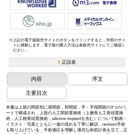
上記の電子版販売サイトのボタンをクリックすると，外部のサイ
トに移動します．電子版の購入方法は各販売サイトにてご確認く
ださい．
正誤表
内容
序文
主要目次
本書は上肢の関節別に肩関節，肘関節，手・手指関節の3つのパ
ートで構成され，上肢の人工関節置換術（上腕骨人工骨頭置換
術，人工橈骨頭置換術，silicone implantを含む）について動画・
イラスト・写真とともに一連の流れを丁寧に解説．revision手術
も取り上げている．手術適応を理解し適切な術前計画を立て，正