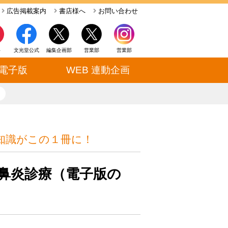
広告掲載案内
書店様へ
お問い合わせ
ト
文光堂公式
編集企画部
営業部
営業部
電子版
WEB 連動企画
close
知識がこの１冊に！
鼻炎診療（電子版の