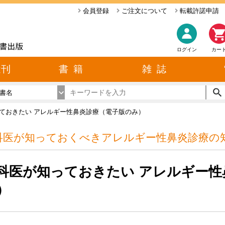
会員登録
ご注文について
転載許諾申請
ログイン
カー
近刊
書 籍
雑 誌
書名
ておきたい アレルギー性鼻炎診療（電子版のみ）
科医が知っておくべきアレルギー性鼻炎診療の
科医が知っておきたい アレルギー性
）