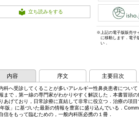
立ち読みをする
上記の電子版販売サ
に移動します．電子
い．
内容
序文
主要目次
内科へ受診してくることが多いアレルギー性鼻炎患者について
報まで，第一線の専門家がわかりやすく解説した．本書冒頭の
りあげており，日常診療に直結して非常に役立つ．治療の項目
16年版」に基づいた最新の情報を豊富に盛り込んでいる．Common
自信をもって臨むための，一般内科医必携の１冊．