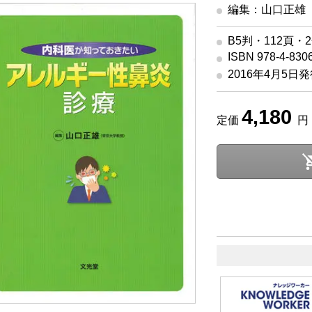
編集：山口正雄
B5判・112頁・
ISBN 978-4-830
2016年4月5日
4,180
定価
円 