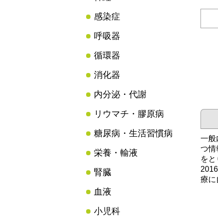
感染症
呼吸器
循環器
消化器
内分泌・代謝
リウマチ・膠原病
糖尿病・生活習慣病
一般
つ情
栄養・輸液
をと
20
腎臓
療に
血液
小児科