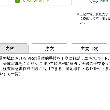
立ち読みをする
上記の電子版販売サ
に移動します．電子
い．
内容
序文
主要目次
器領域におけるIVRの具体的手技を丁寧に解説．エキスパート
．美麗写真をふんだんに用いて時系列に解説．実際の手技をリ
・検査同意書作成の際に活用できる，適応条件・除外条件・参
やすく一覧に．