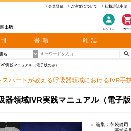
会員登録
ご注文について
転載許諾申請
ログイン
カー
近刊
書 籍
雑 誌
書名
IVR実践マニュアル（電子版のみ）
キスパートが教える呼吸器領域におけるIVR手
吸器領域IVR実践マニュアル（電子
編集：衣袋健司
医学分