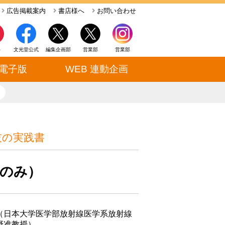
広告掲載案内
書店様へ
お問い合わせ
ト
文光堂公式
編集企画部
営業部
営業部
電子版
WEB 連動企画
close
技の実践書
版のみ）
（日本大学医学部放射線医学系放射線
野准教授）