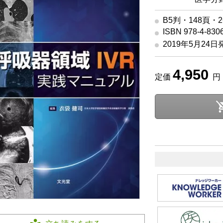
B5判・148頁・
ISBN 978-4-830
2019年5月24日
4,950
定価
円 