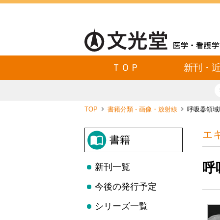
ＴＯＰ
新刊・
TOP
書籍分類 - 画像・放射線
呼吸器領域
エ
書籍
呼
新刊一覧
今後の発行予定
シリーズ一覧