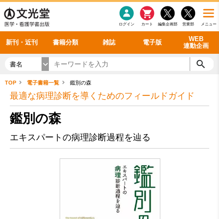
感染症
書籍「データに基づく臨床動作分析」WEB動画
老年医学
看護・介護
雑誌投稿規定
呼吸器
理学療法
電子書籍
書籍「眼手術学」WEB動画
新刊一覧
外科学一般
ログイン
カート
編集企画部
営業部
メニュー
循環器
雑誌案内・年間購読
電子雑誌
書籍「神経症候学 II 改訂第二版」 WEB動画
今後の発行予定
整形外科
最新号
バックナンバー
シリーズ一覧
WEB
新刊・近刊
書籍分類
雑誌
電子版
連動企画
書名
TOP
電子書籍一覧
鑑別の森
最適な病理診断を導くためのフィールドガイド
鑑別の森
エキスパートの病理診断過程を辿る