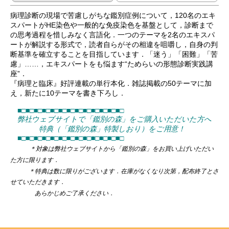
病理診断の現場で苦慮しがちな鑑別症例について，120名のエキ
スパートがHE染色や一般的な免疫染色を基盤として，診断まで
の思考過程を惜しみなく言語化．一つのテーマを2名のエキスパ
ートが解説する形式で，読者自らがその相違を咀嚼し，自身の判
断基準を確立することを目指しています．「迷う」「困難」「苦
慮」……，エキスパートをも悩ます“ためらいの形態診断実践講
座”．
『病理と臨床』好評連載の単行本化．雑誌掲載の50テーマに加
え，新たに10テーマを書き下ろし．
■□■□■□■□■□■□■□■□■□■□■□■□■□
弊社ウェブサイトで「鑑別の森」をご購入いただいた方へ
特典（「鑑別の森」特製しおり）をご用意！
■□■□■□■□■□■□■□■□■□■□■□■□■□
＊対象は弊社ウェブサイトから「鑑別の森」をお買い上げいただい
た方に限ります．
＊特典は数に限りがございます．在庫がなくなり次第，配布終了とさ
せていただきます．
あらかじめご了承ください．