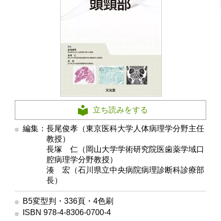
立ち読みをする
編集：長尾俊孝（東京医科大学人体病理学分野主任
教授）
編集
長塚 仁（岡山大学学術研究院医歯薬学域口
腔病理学分野教授）
編集
湊 宏（石川県立中央病院病理診断科診療部
長）
B5変型判・336頁・4色刷
ISBN 978-4-8306-0700-4