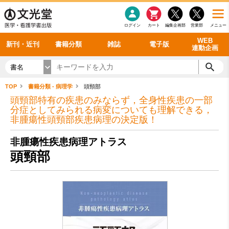
感染症
書籍「データに基づく臨床動作分析」WEB動画
老年医学
看護・介護
雑誌投稿規定
呼吸器
理学療法
電子書籍
書籍「眼手術学」WEB動画
新刊一覧
外科学一般
ログイン
カート
編集企画部
営業部
メニュー
循環器
雑誌案内・年間購読
電子雑誌
書籍「神経症候学 II 改訂第二版」 WEB動画
今後の発行予定
整形外科
最新号
バックナンバー
シリーズ一覧
WEB
新刊・近刊
書籍分類
雑誌
電子版
連動企画
書名
TOP
書籍分類 - 病理学
頭頸部
頭頸部特有の疾患のみならず，全身性疾患の一部
分症としてみられる病変についても理解できる，
非腫瘍性頭頸部疾患病理の決定版！
非腫瘍性疾患病理アトラス
頭頸部