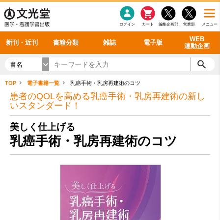
感染症
書籍「データに基づく臨床動作分析」WEB動画
老年医学
看護・介護
雑誌投稿規定
呼吸器
理学療法
電子書籍
書籍「眼手術学」WEB動画
新刊一覧
外科学一般
ログイン
カート
編集企画部
営業部
メニュー
循環器
雑誌案内・年間購読
電子雑誌
書籍「神経症候学 II 改訂第二版」 WEB動画
今後の発行予定
整形外科
最新号
バックナンバー
シリーズ一覧
WEB
新刊・近刊
書籍分類
雑誌
電子版
連動企画
書名
TOP
電子書籍一覧
乳癌手術・乳房再建術のコツ
患者のQOLを高める乳癌手術・乳房再建術の新し
いスタンダード！
美しく仕上げる
乳癌手術・乳房再建術のコツ