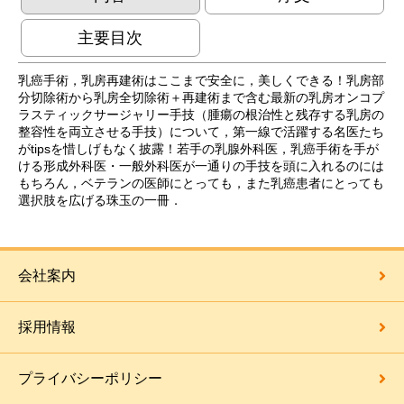
主要目次
乳癌手術，乳房再建術はここまで安全に，美しくできる！乳房部
分切除術から乳房全切除術＋再建術まで含む最新の乳房オンコプ
ラスティックサージャリー手技（腫瘍の根治性と残存する乳房の
整容性を両立させる手技）について，第一線で活躍する名医たち
がtipsを惜しげもなく披露！若手の乳腺外科医，乳癌手術を手が
ける形成外科医・一般外科医が一通りの手技を頭に入れるのには
もちろん，ベテランの医師にとっても，また乳癌患者にとっても
選択肢を広げる珠玉の一冊．
会社案内
採用情報
プライバシーポリシー