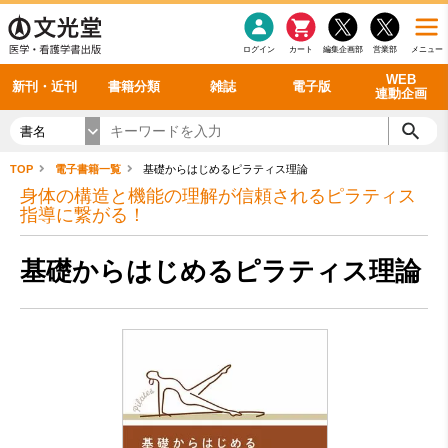
感染症
書籍「データに基づく臨床動作分析」WEB動画
老年医学
看護・介護
雑誌投稿規定
呼吸器
理学療法
電子書籍
書籍「眼手術学」WEB動画
新刊一覧
外科学一般
ログイン
カート
編集企画部
営業部
メニュー
循環器
雑誌案内・年間購読
電子雑誌
書籍「神経症候学 II 改訂第二版」 WEB動画
今後の発行予定
整形外科
最新号
バックナンバー
シリーズ一覧
WEB
新刊・近刊
書籍分類
雑誌
電子版
連動企画
書名
TOP
電子書籍一覧
基礎からはじめるピラティス理論
身体の構造と機能の理解が信頼されるピラティス
指導に繋がる！
基礎からはじめるピラティス理論