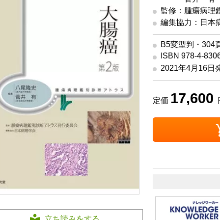
監修：腫瘍病理
編集協力：日本
B5変型判・304
ISBN 978-4-830
2021年4月16日
17,600
定価
立ち読みをする