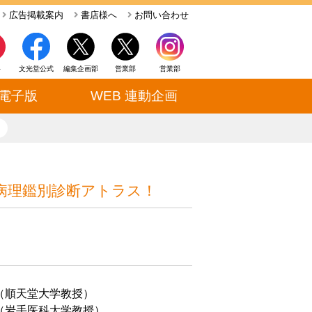
広告掲載案内
書店様へ
お問い合わせ
ト
文光堂公式
編集企画部
営業部
営業部
電子版
WEB 連動企画
close
病理鑑別診断アトラス！
（順天堂大学教授）
岩手医科大学教授）