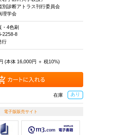
鑑別診断アトラス刊行委員会
病理学会
頁・4色刷
6-2258-8
発行
円 (本体 16,000円 ＋ 税10%)
あり
在庫
電子版販売サイト