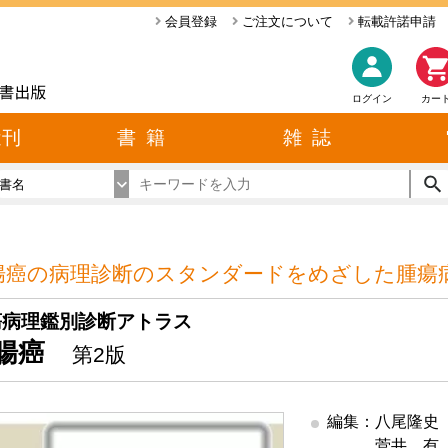
会員登録
ご注文について
転載許諾申請
ログイン
カー
近刊
書 籍
雑 誌
書名
腸癌の病理診断のスタンダードをめざした腫瘍
瘍病理鑑別診断アトラス
腸癌
第2版
編集：八尾隆史
編集
菅井 有（