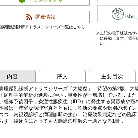
関連情報
瘍病理鑑別診断アトラス〉シリーズ一覧はこちら
上記の電子版販売サ
に移動します．電子
い．
内容
序文
主要目次
病理鑑別診断アトラスシリーズ「大腸癌」，待望の第2版．大
子病理学的解析の進歩に伴い，重要性が一層増している．また，tum
い組織予後因子，炎症性腸疾患（IBD）に発生する異形成や癌
本書は，豊富な病理写真とともに，診断の要点や鑑別のポイン
つつ，内視鏡診断と病理診断の接点，治療効果判定などの臨床
らず，臨床医にとっても大腸癌の理解の一助となる1冊．