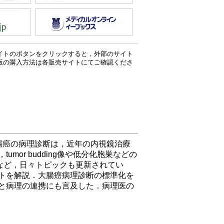
イトのボタンをクリックすると，外部のサイト
版の購入方法は各販売サイトにてご確認くださ
腸癌の病理診断は，近年の内視鏡治療
or budding像や低分化胞巣などの
など，日々トピックも更新されてい
トを解説．大腸癌病理診断の標準化を
と病理の連携にも言及した．病理医の