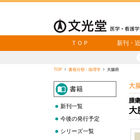
ＴＯＰ
新刊・
TOP
書籍分類 - 病理学
大腸癌
大
書籍
腫
新刊一覧
大
今後の発行予定
シリーズ一覧