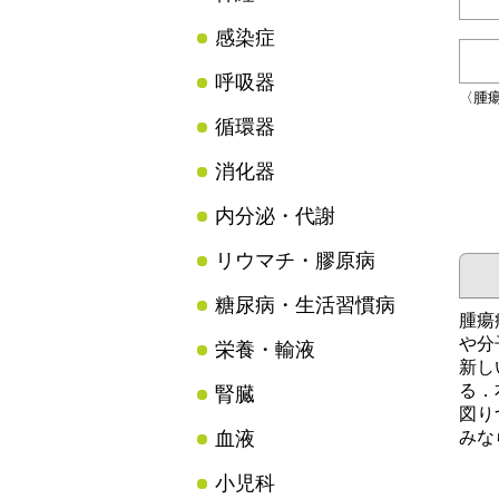
感染症
呼吸器
〈腫
循環器
消化器
内分泌・代謝
リウマチ・膠原病
糖尿病・生活習慣病
腫瘍
や分
栄養・輸液
新し
る．
腎臓
図り
血液
みな
小児科