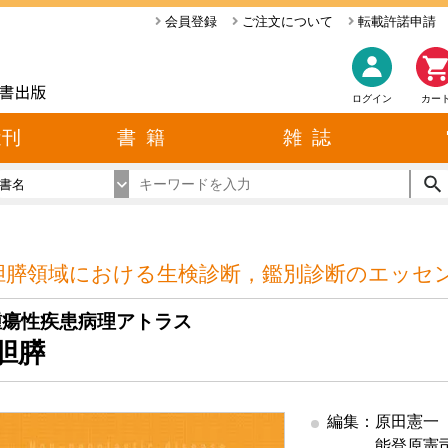
会員登録
ご注文について
転載許諾申請
ログイン
カー
近刊
書 籍
雑 誌
書名
胆膵領域における生検診断，鑑別診断のエッセ
腫瘍性疾患病理アトラス
胆膵
編集：原田憲一
編集
能登原憲司