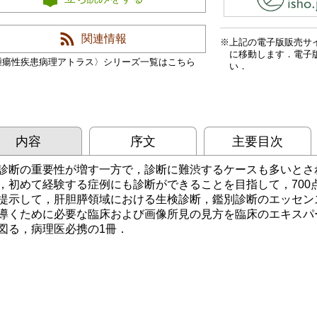
関連情報
上記の電子版販売サ
に移動します．電子
腫瘍性疾患病理アトラス〉シリーズ一覧はこちら
い．
内容
序文
主要目次
診断の重要性が増す一方で，診断に難渋するケースも多いとさ
，初めて経験する症例にも診断ができることを目指して，700
提示して，肝胆膵領域における生検診断，鑑別診断のエッセン
導くために必要な臨床および画像所見の見方を臨床のエキスパ
図る，病理医必携の1冊．