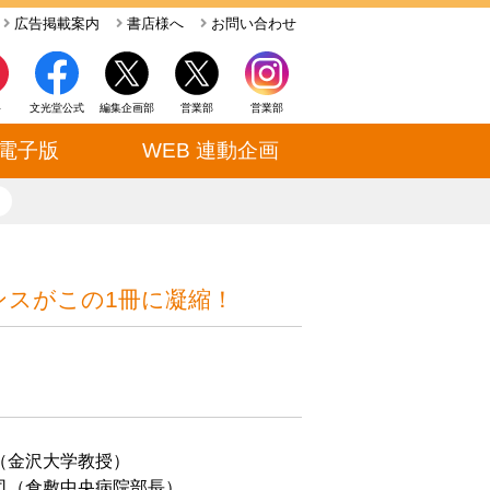
広告掲載案内
書店様へ
お問い合わせ
ト
文光堂公式
編集企画部
営業部
営業部
電子版
WEB 連動企画
close
ンスがこの1冊に凝縮！
（金沢大学教授）
（倉敷中央病院部長）