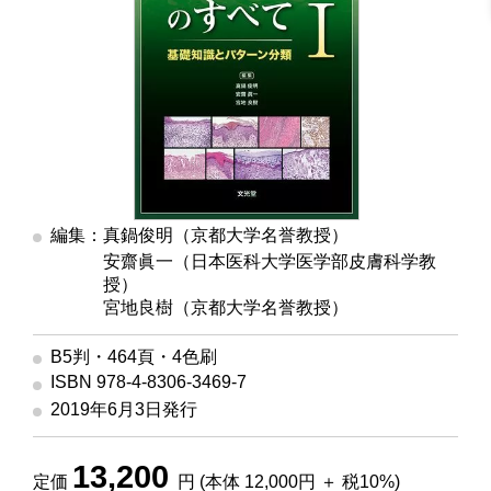
編集：真鍋俊明（京都大学名誉教授）
編集
安齋眞一（日本医科大学医学部皮膚科学教
授）
編集
宮地良樹（京都大学名誉教授）
B5判・464頁・4色刷
ISBN 978-4-8306-3469-7
2019年6月3日発行
13,200
定価
円 (本体 12,000円 ＋ 税10%)