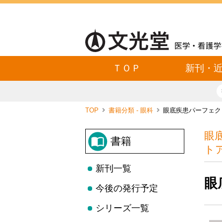
ＴＯＰ
新刊・
TOP
書籍分類 - 眼科
眼底疾患パーフェク
眼
書籍
ト
新刊一覧
眼
今後の発行予定
シリーズ一覧