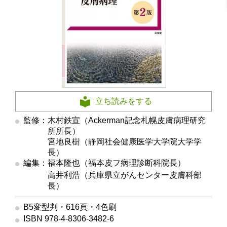
立ち読みをする
監修：木村鉄宣（Ackerman記念札幌皮膚病理研究
所所長）
監修
宮地良樹（静岡社会健康医学大学院大学学
長）
編集：福本隆也（福本皮フ病理診断科院長）
編集
高井利浩（兵庫県立がんセンター皮膚科部
長）
B5変型判・616頁・4色刷
ISBN 978-4-8306-3482-6