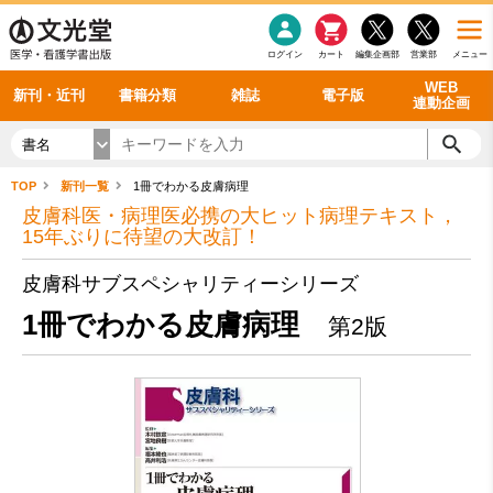
感染症
書籍「データに基づく臨床動作分析」WEB動画
老年医学
看護・介護
雑誌投稿規定
呼吸器
理学療法
電子書籍
書籍「眼手術学」WEB動画
新刊一覧
外科学一般
ログイン
カート
編集企画部
営業部
メニュー
循環器
雑誌案内・年間購読
電子雑誌
書籍「神経症候学 II 改訂第二版」 WEB動画
今後の発行予定
整形外科
最新号
バックナンバー
シリーズ一覧
WEB
新刊・近刊
書籍分類
雑誌
電子版
連動企画
書名
TOP
新刊一覧
1冊でわかる皮膚病理
皮膚科医・病理医必携の大ヒット病理テキスト，
15年ぶりに待望の大改訂！
皮膚科サブスペシャリティーシリーズ
1冊でわかる皮膚病理
第2版