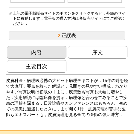
上記の電子版販売サイトのボタンをクリックすると，外部のサイ
トに移動します．電子版の購入方法は各販売サイトにてご確認く
ださい．
正誤表
内容
序文
主要目次
皮膚科医・病理医必携の大ヒット病理テキストが，15年の時を経
て大改訂．要点を絞った解説と，見開きの見やすい構成，わかり
やすい写真説明は初版のままに，疾患数も写真も大幅に増やし
た．疾患解説には臨床像を提示．病理像と合わせてみることで疾
患の理解も深まる．日常診療やカンファレンスはもちろん，初め
ての疾患に遭遇したときに，まず開く1冊．皮膚病理が苦手な医
師もエキスパートも，皮膚病理を見る全ての医師の強い味方．