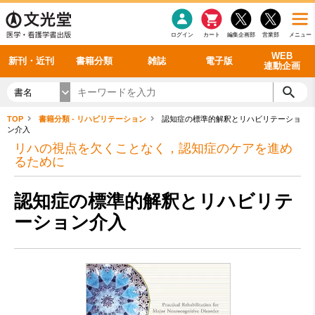
感染症
書籍「データに基づく臨床動作分析」WEB動画
老年医学
看護・介護
雑誌投稿規定
呼吸器
理学療法
電子書籍
書籍「眼手術学」WEB動画
新刊一覧
外科学一般
ログイン
カート
編集企画部
営業部
メニュー
循環器
雑誌案内・年間購読
電子雑誌
書籍「神経症候学 II 改訂第二版」 WEB動画
今後の発行予定
整形外科
最新号
バックナンバー
シリーズ一覧
WEB
新刊・近刊
書籍分類
雑誌
電子版
連動企画
書名
TOP
書籍分類 - リハビリテーション
認知症の標準的解釈とリハビリテーショ
ン介入
リハの視点を欠くことなく，認知症のケアを進め
るために
認知症の標準的解釈とリハビリテ
ーション介入