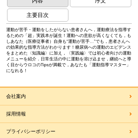
内容
序文
主要目次
運動が苦手・運動をしたがらない患者さんへ，運動療法を指導す
るための「超」実践本が誕生！運動への意欲が高くなくても，も
しあなた（医療従事者）自身も“運動が苦手…”でも，患者さんへ
の効果的な指導方法がわかります！糖尿病への運動のエビデンス
をまとめた〈知識編〉に加え，〈実践編〉では初心者向けの運動
メニューを紹介．日常生活の中に運動を溶け込ませ，継続へと導
く目からウロコのTipsが満載で，あなたも「運動指導マスター」
になれる！
会社案内
採用情報
プライバシーポリシー