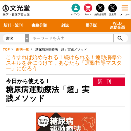
感染症
書籍「データに基づく臨床動作分析」WEB動画
老年医学
看護・介護
雑誌投稿規定
呼吸器
理学療法
電子書籍
書籍「眼手術学」WEB動画
新刊一覧
外科学一般
ログイン
カート
編集企画部
営業部
メニュー
循環器
雑誌案内・年間購読
電子雑誌
書籍「神経症候学 II 改訂第二版」 WEB動画
今後の発行予定
整形外科
最新号
バックナンバー
シリーズ一覧
WEB
新刊・近刊
書籍分類
雑誌
電子版
連動企画
書名
TOP
新刊一覧
糖尿病運動療法「超」実践メソッド
こうすれば始められる！続けられる！運動指導の
スキルを身につけて，あなたも「運動指導マスタ
ー」になろう！
今日から使える！
新刊
糖尿病運動療法「超」実
践メソッド