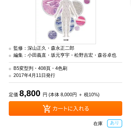
監修：深山正久・森永正二郎
編集：小田義直・坂元亨宇・松野吉宏・森谷卓也
B5変型判・408頁・4色刷
2017年4月11日発行
8,800
定価
円 (本体 8,000円 ＋ 税10%)
あり
在庫