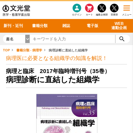
感染症
書籍「データに基づく臨床動作分析」WEB動画
老年医学
看護・介護
雑誌投稿規定
呼吸器
理学療法
電子書籍
書籍「眼手術学」WEB動画
新刊一覧
外科学一般
ログイン
カート
編集企画部
営業部
メニュー
循環器
雑誌案内・年間購読
電子雑誌
書籍「神経症候学 II 改訂第二版」 WEB動画
今後の発行予定
整形外科
最新号
バックナンバー
シリーズ一覧
WEB
新刊・近刊
書籍分類
雑誌
電子版
連動企画
書名
TOP
書籍分類 - 病理学
病理診断に直結した組織学
病理医に必要となる組織学の知識を解説！
病理と臨床 2017年臨時増刊号（35巻）
病理診断に直結した組織学