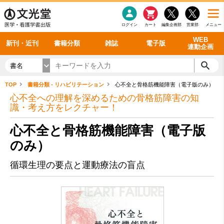
感染症
書籍「データに基づく臨床動作分析」WEB動画
老年医学
看護・介護
雑誌投稿規定
呼吸器
理学療法
電子書籍
書籍「眼手術学」WEB動画
新刊一覧
外科学一般
ログイン
カート
編集企画部
営業部
メニュー
循環器
雑誌案内・年間購読
電子雑誌
書籍「神経症候学 II 改訂第二版」 WEB動画
今後の発行予定
整形外科
最新号
バックナンバー
シリーズ一覧
WEB
新刊・近刊
書籍分類
雑誌
電子版
連動企画
書名
TOP
書籍分類 - リハビリテーション
心不全と骨格筋機能障害（電子版のみ）
心不全への理解を深めるための骨格筋障害の知
識・考え方をレクチャー！
心不全と骨格筋機能障害（電子版
のみ）
循環生理の要点と運動療法の盲点