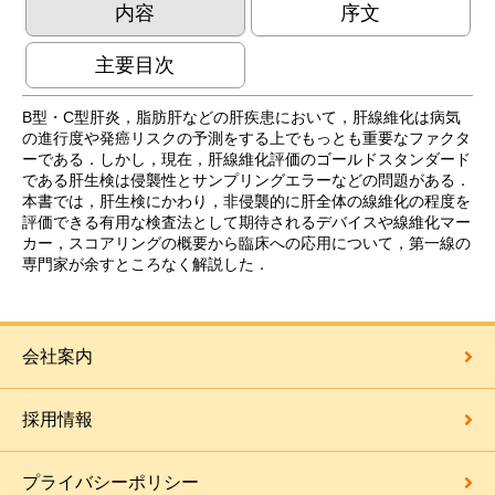
内容
序文
主要目次
B型・C型肝炎，脂肪肝などの肝疾患において，肝線維化は病気
の進行度や発癌リスクの予測をする上でもっとも重要なファクタ
ーである．しかし，現在，肝線維化評価のゴールドスタンダード
である肝生検は侵襲性とサンプリングエラーなどの問題がある．
本書では，肝生検にかわり，非侵襲的に肝全体の線維化の程度を
評価できる有用な検査法として期待されるデバイスや線維化マー
カー，スコアリングの概要から臨床への応用について，第一線の
専門家が余すところなく解説した．
会社案内
採用情報
プライバシーポリシー