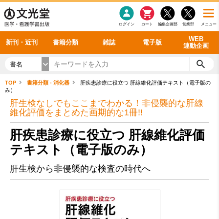
感染症
書籍「データに基づく臨床動作分析」WEB動画
老年医学
看護・介護
雑誌投稿規定
呼吸器
理学療法
電子書籍
書籍「眼手術学」WEB動画
新刊一覧
外科学一般
ログイン
カート
編集企画部
営業部
メニュー
循環器
雑誌案内・年間購読
電子雑誌
書籍「神経症候学 II 改訂第二版」 WEB動画
今後の発行予定
整形外科
最新号
バックナンバー
シリーズ一覧
WEB
新刊・近刊
書籍分類
雑誌
電子版
連動企画
書名
TOP
書籍分類 - 消化器
肝疾患診療に役立つ 肝線維化評価テキスト（電子版の
み）
肝生検なしでもここまでわかる！非侵襲的な肝線
維化評価をまとめた画期的な1冊!!
肝疾患診療に役立つ 肝線維化評価
テキスト（電子版のみ）
肝生検から非侵襲的な検査の時代へ