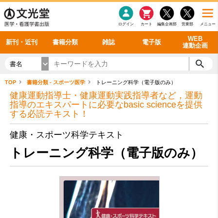
感染症
書籍「データに基づく臨床動作分析」WEB動画
老年医学
看護・介護
雑誌投稿規定
呼吸器
理学療法
電子書籍
書籍「眼手術学」WEB動画
新刊一覧
外科学一般
ログイン
カート
編集企画部
営業部
メニュー
循環器
雑誌案内・年間購読
電子雑誌
書籍「神経症候学 II 改訂第二版」 WEB動画
今後の発行予定
整形外科
最新号
バックナンバー
シリーズ一覧
WEB
新刊・近刊
書籍分類
雑誌
電子版
連動企画
書名
TOP
書籍分類 - スポーツ医学
トレーニング科学（電子版のみ）
健康運動指導士・健康運動実践指導者など，運動
指導のエキスパートに必要なbasic scienceを提供
する必読テキスト！
健康・スポーツ科学テキスト
トレーニング科学（電子版のみ）